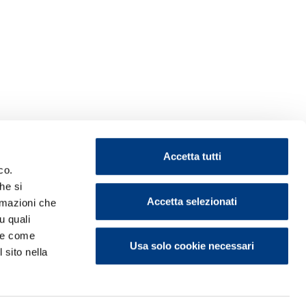
Accetta tutti
co.
he si
Accetta selezionati
ormazioni che
u quali
i e come
Usa solo cookie necessari
 sito nella
ontattaci