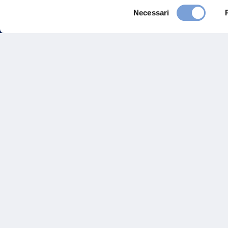
Selezione
Necessari
del
consenso
FAQ
Gove
Vittoria Assicurazioni S.p.A.
Via Ignazio Gardella, 2
Inves
20149 Milano
Part. IVA 01329510158
Altre
Sosten