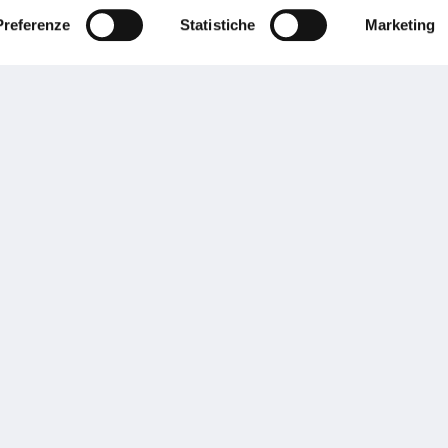
Preferenze
Statistiche
Marketing
Performances
rnance
Press
tor Relations
Preventivatore online
 informazioni
Attestato di rischio
ibilità
Assistenza clienti