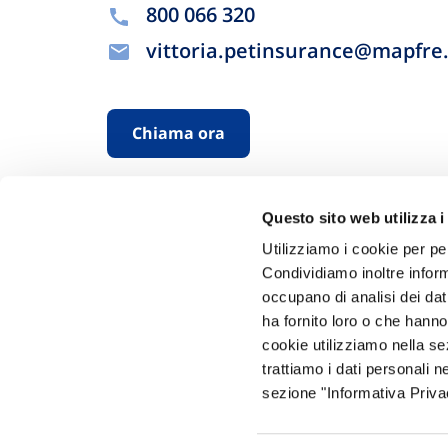
800 066 320
vittoria.petinsurance@mapfre
Chiama ora
Questo sito web utilizza i
Utilizziamo i cookie per pe
Condividiamo inoltre informa
occupano di analisi dei dat
ha fornito loro o che hanno
Hai bi
cookie utilizziamo nella s
trattiamo i dati personali n
Trova l'A
sezione "Informativa Privac
nostro Ag