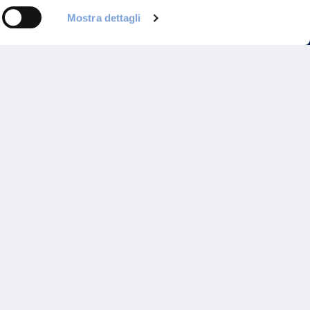
Mostra dettagli
Programma di Fidelizzazione
Reclami
Inadempimenti AAS
Parità di trattamento
Prodotti Partner e Specialisti
Rami Preferiti