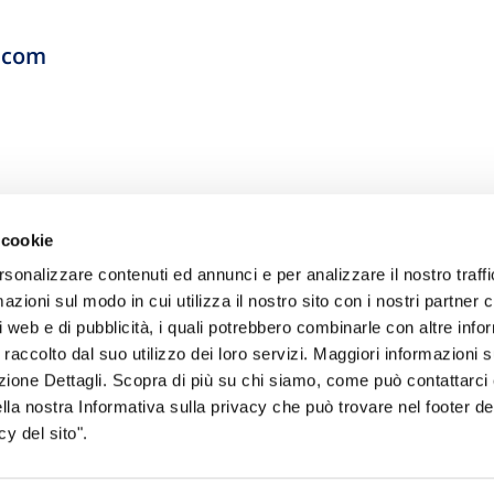
.com
 cookie
rsonalizzare contenuti ed annunci e per analizzare il nostro traffi
zioni sul modo in cui utilizza il nostro sito con i nostri partner c
i web e di pubblicità, i quali potrebbero combinarle con altre inf
 raccolto dal suo utilizzo dei loro servizi. Maggiori informazioni s
sogno di informazioni?
ezione Dettagli. Scopra di più su chi siamo, come può contattarc
ella nostra Informativa sulla privacy che può trovare nel footer del
genzia più vicina a te e parla con un
C
y del sito".
ente.