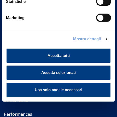
Statistiche
Marketing
Vittoria Assicurazioni S.p.A.
Via Ignazio Gardella, 2
20149 Milano
Part. IVA 01329510158
Mostra dettagli
FAQ
Accetta tutti
Governance
Accetta selezionati
Investor Relations
Altre informazioni
Usa solo cookie necessari
Sostenibilità
Performances