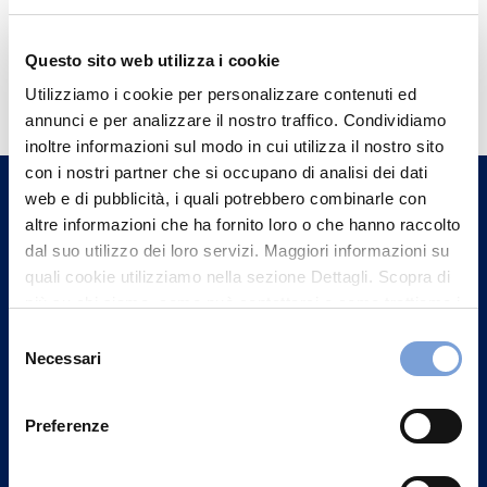
Questo sito web utilizza i cookie
Hai bisogno di
Utilizziamo i cookie per personalizzare contenuti ed
informazioni?
annunci e per analizzare il nostro traffico. Condividiamo
Trova l'Agenzia più vicina a te e parla con
inoltre informazioni sul modo in cui utilizza il nostro sito
un nostro Agente.
con i nostri partner che si occupano di analisi dei dati
web e di pubblicità, i quali potrebbero combinarle con
altre informazioni che ha fornito loro o che hanno raccolto
Contattaci
dal suo utilizzo dei loro servizi. Maggiori informazioni su
quali cookie utilizziamo nella sezione Dettagli. Scopra di
più su chi siamo, come può contattarci e come trattiamo i
dati personali nella nostra Informativa sulla privacy che
Selezione
può trovare nel footer del sito nella sezione "Informativa
Necessari
del
Privacy del sito".
consenso
Preferenze