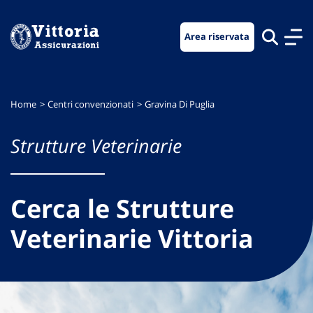
Vai
Vai
Vai
al
al
al
Area riservata
menu
contenuto
footer
di
principale
navigazione
Home
Centri convenzionati
Gravina Di Puglia
Strutture Veterinarie
Cerca le Strutture
Veterinarie Vittoria