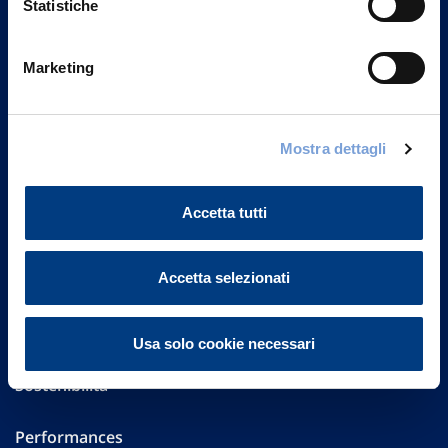
Statistiche
Marketing
Vittoria Assicurazioni S.p.A.
Via Ignazio Gardella, 2
20149 Milano
Part. IVA 01329510158
Mostra dettagli
FAQ
Accetta tutti
Governance
Accetta selezionati
Investor Relations
Altre informazioni
Usa solo cookie necessari
Sostenibilità
Performances