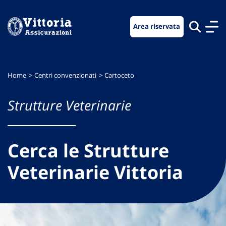
Vai
Vai
Vai
al
al
al
Area riservata
menu
contenuto
footer
di
principale
navigazione
Home
Centri convenzionati
Cartoceto
Strutture Veterinarie
Cerca le Strutture
Veterinarie Vittoria