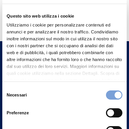
Questo sito web utilizza i cookie
Hai bisogno di
Utilizziamo i cookie per personalizzare contenuti ed
informazioni?
annunci e per analizzare il nostro traffico. Condividiamo
Trova l'Agenzia più vicina a te e parla con
inoltre informazioni sul modo in cui utilizza il nostro sito
un nostro Agente.
con i nostri partner che si occupano di analisi dei dati
web e di pubblicità, i quali potrebbero combinarle con
altre informazioni che ha fornito loro o che hanno raccolto
Contattaci
dal suo utilizzo dei loro servizi. Maggiori informazioni su
quali cookie utilizziamo nella sezione Dettagli. Scopra di
più su chi siamo, come può contattarci e come trattiamo i
dati personali nella nostra Informativa sulla privacy che
Selezione
può trovare nel footer del sito nella sezione "Informativa
Necessari
del
Privacy del sito".
consenso
Preferenze