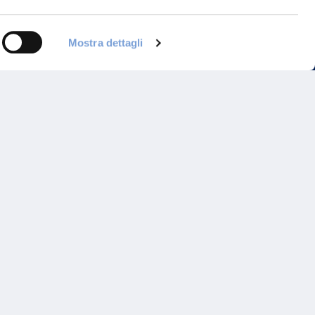
Mostra dettagli
Programma di Fidelizzazione
Reclami
Inadempimenti AAS
Parità di trattamento
Prodotti Partner e Specialisti