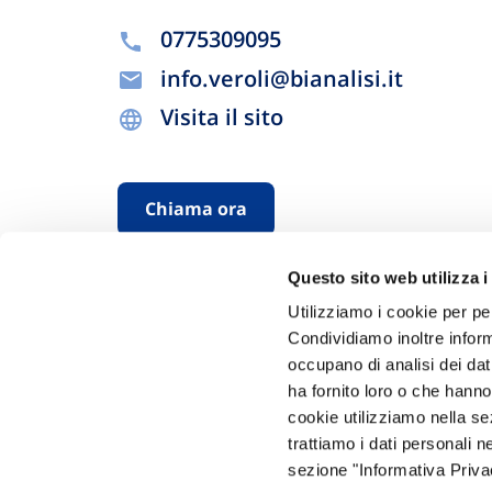
0775309095
info.veroli@bianalisi.it
Visita il sito
Chiama ora
Questo sito web utilizza i
Utilizziamo i cookie per pe
Condividiamo inoltre informa
occupano di analisi dei dat
ha fornito loro o che hanno
cookie utilizziamo nella s
Hai bi
trattiamo i dati personali n
sezione "Informativa Privac
Trova l'A