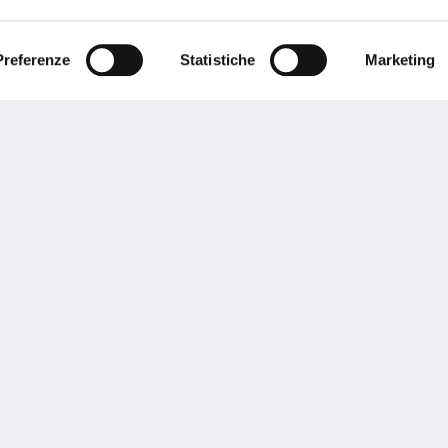
ente.
Preferenze
Statistiche
Marketing
Performances
rnance
Press
tor Relations
Preventivatore online
 informazioni
Attestato di rischio
ibilità
Assistenza clienti