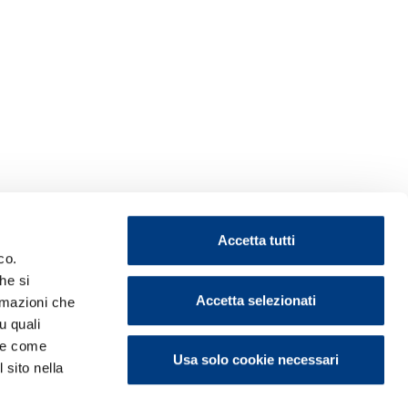
Accetta tutti
co.
he si
Accetta selezionati
ormazioni che
u quali
i e come
Usa solo cookie necessari
 sito nella
ontattaci