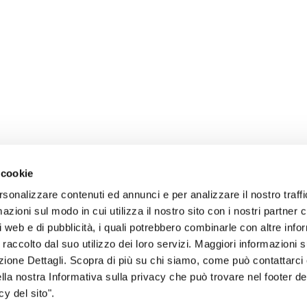
 cookie
rsonalizzare contenuti ed annunci e per analizzare il nostro traffi
zioni sul modo in cui utilizza il nostro sito con i nostri partner c
i web e di pubblicità, i quali potrebbero combinarle con altre inf
 raccolto dal suo utilizzo dei loro servizi. Maggiori informazioni s
ezione Dettagli. Scopra di più su chi siamo, come può contattarc
sogno di informazioni?
ella nostra Informativa sulla privacy che può trovare nel footer del
y del sito".
genzia più vicina a te e parla con un
C