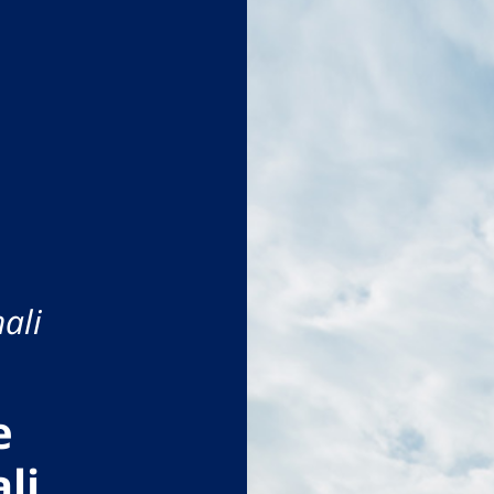
ali
e
li