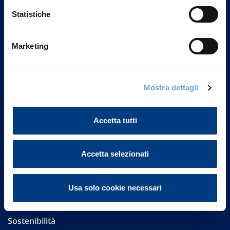
Statistiche
Marketing
Vittoria Assicurazioni S.p.A.
Via Ignazio Gardella, 2
20149 Milano
Mostra dettagli
Part. IVA 01329510158
Accetta tutti
FAQ
Governance
Accetta selezionati
Investor Relations
Usa solo cookie necessari
Altre informazioni
Sostenibilità