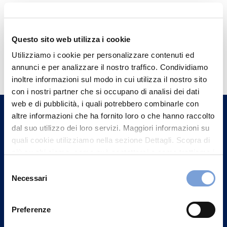
Questo sito web utilizza i cookie
Hai bisogno di
Utilizziamo i cookie per personalizzare contenuti ed
annunci e per analizzare il nostro traffico. Condividiamo
informazioni?
inoltre informazioni sul modo in cui utilizza il nostro sito
Trova l'Agenzia più vicina a te e parla con
con i nostri partner che si occupano di analisi dei dati
un nostro Agente.
web e di pubblicità, i quali potrebbero combinarle con
altre informazioni che ha fornito loro o che hanno raccolto
dal suo utilizzo dei loro servizi. Maggiori informazioni su
Contattaci
quali cookie utilizziamo nella sezione Dettagli. Scopra di
più su chi siamo, come può contattarci e come trattiamo i
dati personali nella nostra Informativa sulla privacy che
Selezione
può trovare nel footer del sito nella sezione "Informativa
Necessari
del
Privacy del sito".
consenso
Preferenze