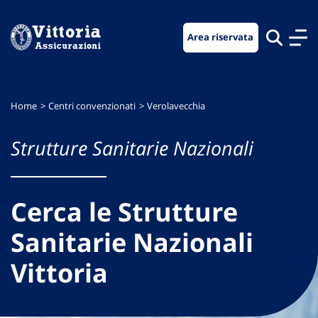
Vai
Vai
Vai
al
al
al
Area riservata
menu
contenuto
footer
di
principale
navigazione
Home
Centri convenzionati
Verolavecchia
Strutture Sanitarie Nazionali
Cerca le Strutture
Sanitarie Nazionali
Vittoria