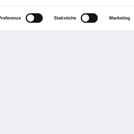
ente.
Preferenze
Statistiche
Marketing
Performances
rnance
Press
tor Relations
Preventivatore online
 informazioni
Attestato di rischio
ibilità
Assistenza clienti