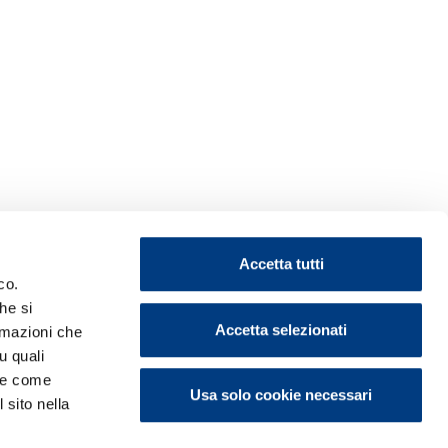
Accetta tutti
co.
he si
Accetta selezionati
ormazioni che
u quali
i e come
Usa solo cookie necessari
 sito nella
ontattaci