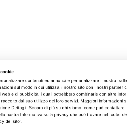
 cookie
rsonalizzare contenuti ed annunci e per analizzare il nostro traffi
zioni sul modo in cui utilizza il nostro sito con i nostri partner c
i web e di pubblicità, i quali potrebbero combinarle con altre inf
 raccolto dal suo utilizzo dei loro servizi. Maggiori informazioni s
ezione Dettagli. Scopra di più su chi siamo, come può contattarc
sogno di informazioni?
ella nostra Informativa sulla privacy che può trovare nel footer del
y del sito".
genzia più vicina a te e parla con un
C