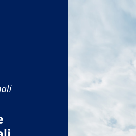
ali
e
li