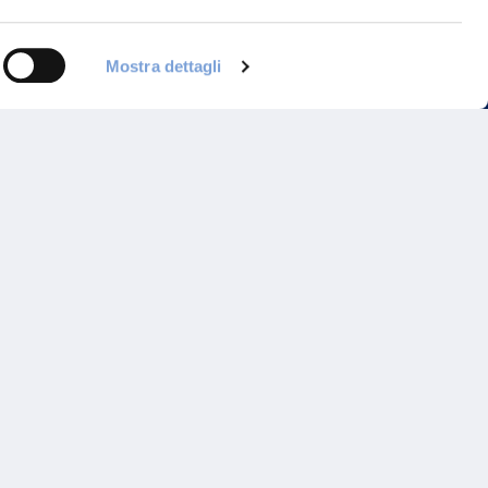
Mostra dettagli
Programma di Fidelizzazione
Reclami
Inadempimenti AAS
Parità di trattamento
Prodotti Partner e Specialisti