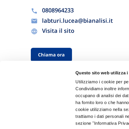
0808964233
labturi.lucea@bianalisi.it
Visita il sito
Chiama ora
Questo sito web utilizza i
Utilizziamo i cookie per pe
Condividiamo inoltre informa
occupano di analisi dei dat
ha fornito loro o che hanno
cookie utilizziamo nella s
Hai bi
trattiamo i dati personali n
sezione "Informativa Privac
Trova l'A