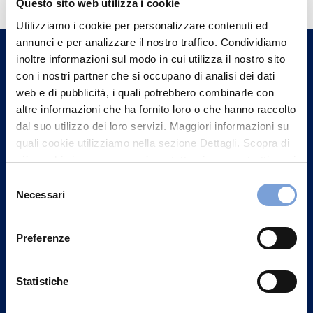
Questo sito web utilizza i cookie
Trova l'Agenzia più vicina a te e parla con
Utilizziamo i cookie per personalizzare contenuti ed
un nostro Agente.
annunci e per analizzare il nostro traffico. Condividiamo
inoltre informazioni sul modo in cui utilizza il nostro sito
con i nostri partner che si occupano di analisi dei dati
Contattaci
web e di pubblicità, i quali potrebbero combinarle con
altre informazioni che ha fornito loro o che hanno raccolto
dal suo utilizzo dei loro servizi. Maggiori informazioni su
quali cookie utilizziamo nella sezione Dettagli. Scopra di
più su chi siamo, come può contattarci e come trattiamo i
dati personali nella nostra Informativa sulla privacy che
Selezione
può trovare nel footer del sito nella sezione "Informativa
Necessari
del
Privacy del sito".
consenso
Preferenze
Statistiche
Vittoria Assicurazioni S.p.A.
Via Ignazio Gardella, 2