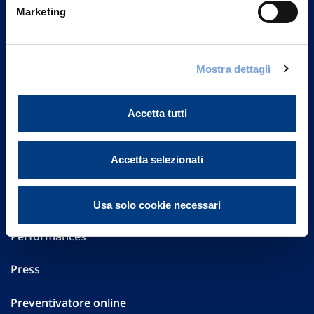
Marketing
20149 Milano
Part. IVA 01329510158
FAQ
Mostra dettagli
Governance
Accetta tutti
Investor Relations
Accetta selezionati
Altre informazioni
Sostenibilità
Usa solo cookie necessari
Performances
Press
Preventivatore online