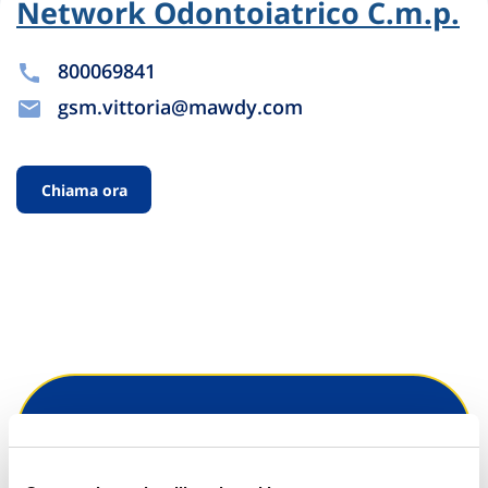
Network Odontoiatrico C.m.p.
800069841
gsm.vittoria@mawdy.com
Chiama ora
Hai bisogno di
informazioni?