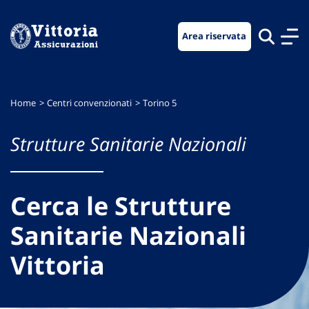
Vai
Vai
Vai
al
al
al
Area riservata
menu
contenuto
footer
di
principale
navigazione
Home
Centri convenzionati
Torino 5
Strutture Sanitarie Nazionali
Cerca le Strutture
Sanitarie Nazionali
Vittoria