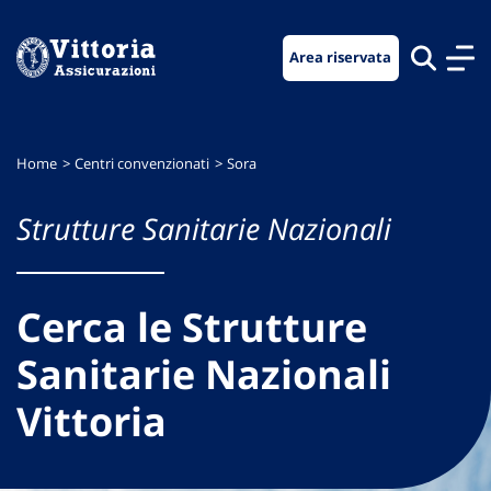
Vai
Vai
Vai
al
al
al
Area riservata
menu
contenuto
footer
di
principale
navigazione
Home
Centri convenzionati
Sora
Strutture Sanitarie Nazionali
Cerca le Strutture
Sanitarie Nazionali
Vittoria