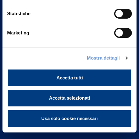
Statistiche
Marketing
Vittoria Assicurazioni S.p.A.
Via Ignazio Gardella, 2
Mostra dettagli
20149 Milano
Part. IVA 01329510158
Accetta tutti
FAQ
Accetta selezionati
Governance
Investor Relations
Usa solo cookie necessari
Altre informazioni