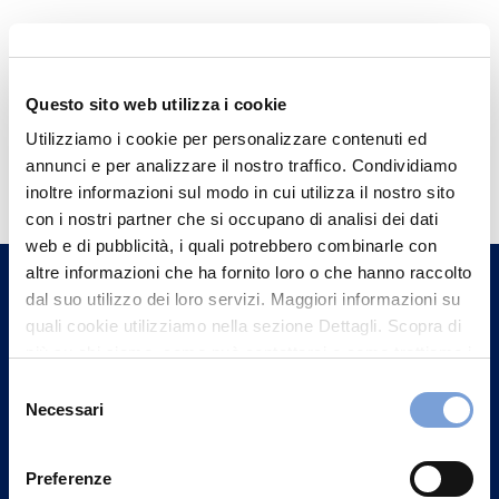
Questo sito web utilizza i cookie
Utilizziamo i cookie per personalizzare contenuti ed
Hai bisogno di
annunci e per analizzare il nostro traffico. Condividiamo
informazioni?
inoltre informazioni sul modo in cui utilizza il nostro sito
con i nostri partner che si occupano di analisi dei dati
Trova l'Agenzia più vicina a te e parla con
web e di pubblicità, i quali potrebbero combinarle con
un nostro Agente.
altre informazioni che ha fornito loro o che hanno raccolto
dal suo utilizzo dei loro servizi. Maggiori informazioni su
Contattaci
quali cookie utilizziamo nella sezione Dettagli. Scopra di
più su chi siamo, come può contattarci e come trattiamo i
dati personali nella nostra Informativa sulla privacy che
Selezione
può trovare nel footer del sito nella sezione "Informativa
Necessari
del
Privacy del sito".
consenso
Preferenze