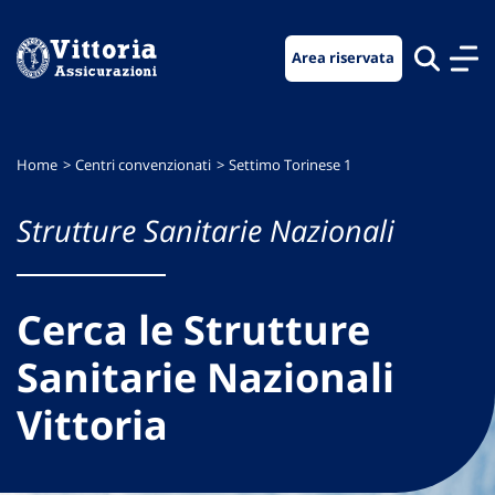
Vai
Vai
Vai
al
al
al
Area riservata
menu
contenuto
footer
di
principale
navigazione
Home
Centri convenzionati
Settimo Torinese 1
Strutture Sanitarie Nazionali
Cerca le Strutture
Sanitarie Nazionali
Vittoria