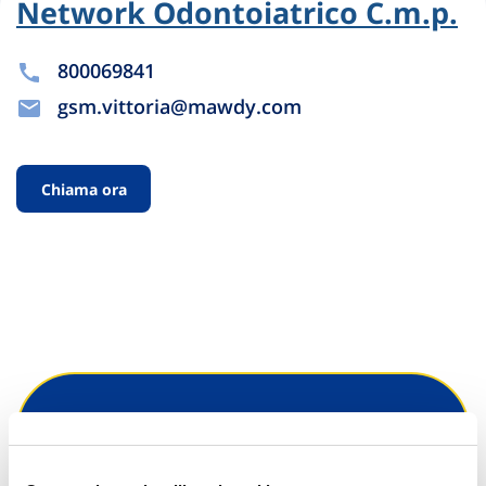
Network Odontoiatrico C.m.p.
800069841
gsm.vittoria@mawdy.com
Chiama ora
Hai bisogno di
informazioni?