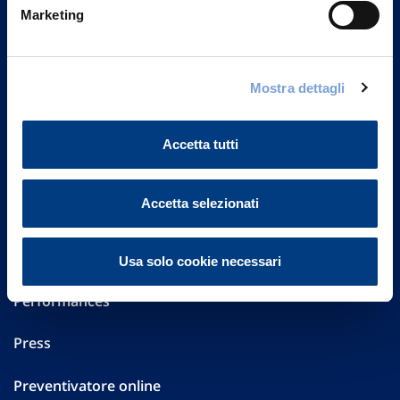
Marketing
20149 Milano
Part. IVA 01329510158
FAQ
Mostra dettagli
Governance
Accetta tutti
Investor Relations
Accetta selezionati
Altre informazioni
Sostenibilità
Usa solo cookie necessari
Performances
Press
Preventivatore online