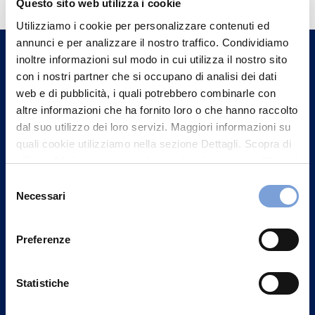
Questo sito web utilizza i cookie
Trova l'Agenzia più vicina a te e parla con
Utilizziamo i cookie per personalizzare contenuti ed
un nostro Agente.
annunci e per analizzare il nostro traffico. Condividiamo
inoltre informazioni sul modo in cui utilizza il nostro sito
con i nostri partner che si occupano di analisi dei dati
Contattaci
web e di pubblicità, i quali potrebbero combinarle con
altre informazioni che ha fornito loro o che hanno raccolto
dal suo utilizzo dei loro servizi. Maggiori informazioni su
quali cookie utilizziamo nella sezione Dettagli. Scopra di
più su chi siamo, come può contattarci e come trattiamo i
dati personali nella nostra Informativa sulla privacy che
Selezione
può trovare nel footer del sito nella sezione "Informativa
Necessari
del
Privacy del sito".
consenso
Preferenze
Statistiche
Vittoria Assicurazioni S.p.A.
Via Ignazio Gardella, 2