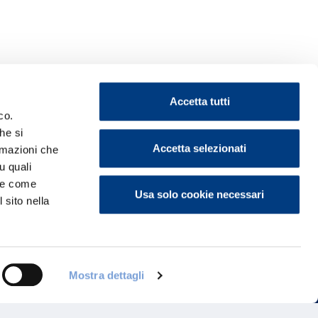
Accetta tutti
co.
he si
Accetta selezionati
ormazioni che
u quali
ontattaci
i e come
Usa solo cookie necessari
 sito nella
Mostra dettagli