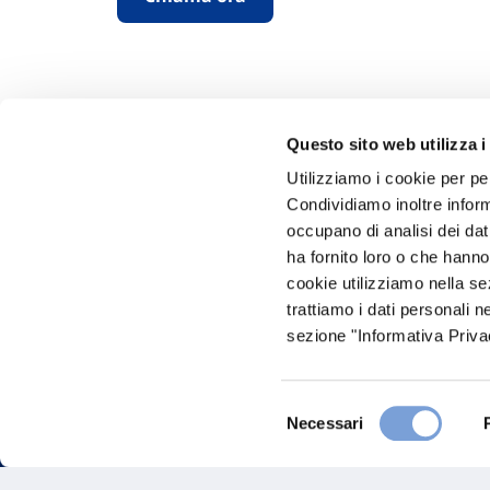
Questo sito web utilizza i
Utilizziamo i cookie per pe
Condividiamo inoltre informa
Hai bi
occupano di analisi dei dat
ha fornito loro o che hanno
Trova l'A
cookie utilizziamo nella s
nostro Ag
trattiamo i dati personali n
sezione "Informativa Privac
Selezione
Necessari
del
consenso