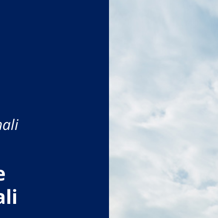
ali
e
li