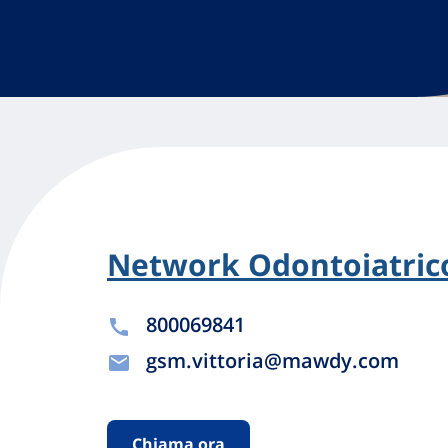
Network Odontoiatrico
800069841
gsm.vittoria@mawdy.com
Chiama ora