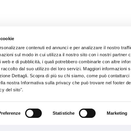
 cookie
rsonalizzare contenuti ed annunci e per analizzare il nostro traffi
zioni sul modo in cui utilizza il nostro sito con i nostri partner c
sogno di informazioni?
i web e di pubblicità, i quali potrebbero combinarle con altre inf
 raccolto dal suo utilizzo dei loro servizi. Maggiori informazioni s
genzia più vicina a te e parla con un
C
ezione Dettagli. Scopra di più su chi siamo, come può contattarc
ente.
ella nostra Informativa sulla privacy che può trovare nel footer del
y del sito".
Preferenze
Statistiche
Marketing