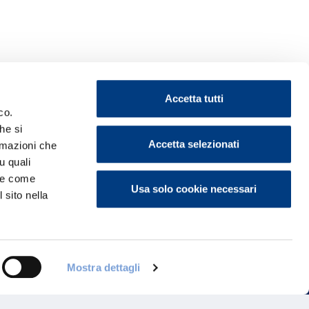
Accetta tutti
co.
he si
Accetta selezionati
ormazioni che
u quali
ontattaci
i e come
Usa solo cookie necessari
 sito nella
Mostra dettagli