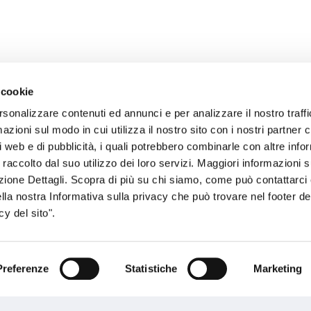
 cookie
rsonalizzare contenuti ed annunci e per analizzare il nostro traffi
zioni sul modo in cui utilizza il nostro sito con i nostri partner c
sogno di informazioni?
i web e di pubblicità, i quali potrebbero combinarle con altre inf
 raccolto dal suo utilizzo dei loro servizi. Maggiori informazioni s
genzia più vicina a te e parla con un
C
ezione Dettagli. Scopra di più su chi siamo, come può contattarc
ente.
ella nostra Informativa sulla privacy che può trovare nel footer del
y del sito".
Preferenze
Statistiche
Marketing