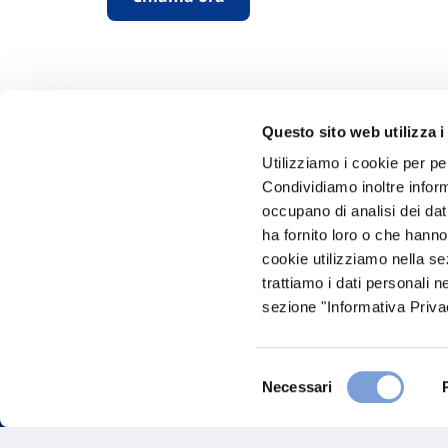
Questo sito web utilizza i
Utilizziamo i cookie per pe
Condividiamo inoltre informa
Hai bi
occupano di analisi dei dat
ha fornito loro o che hanno
Trova l'A
cookie utilizziamo nella s
nostro Ag
trattiamo i dati personali n
sezione "Informativa Privac
Selezione
Necessari
del
consenso