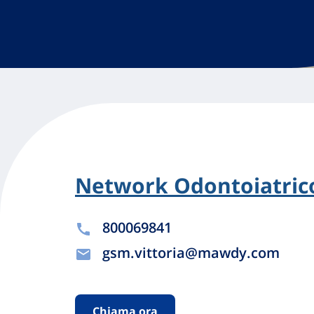
Network Odontoiatrico
800069841
gsm.vittoria@mawdy.com
Chiama ora