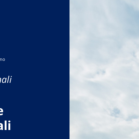
rno
ali
e
li