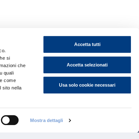
Accetta tutti
co.
he si
Accetta selezionati
ormazioni che
u quali
ontattaci
i e come
Usa solo cookie necessari
 sito nella
Mostra dettagli