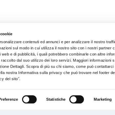
 cookie
rsonalizzare contenuti ed annunci e per analizzare il nostro traffi
zioni sul modo in cui utilizza il nostro sito con i nostri partner c
sogno di informazioni?
i web e di pubblicità, i quali potrebbero combinarle con altre inf
 raccolto dal suo utilizzo dei loro servizi. Maggiori informazioni s
genzia più vicina a te e parla con un
C
ezione Dettagli. Scopra di più su chi siamo, come può contattarc
ente.
ella nostra Informativa sulla privacy che può trovare nel footer del
y del sito".
Preferenze
Statistiche
Marketing