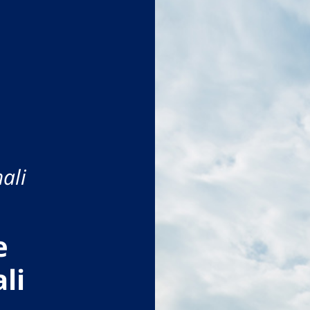
ali
e
li