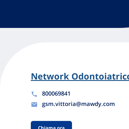
Network Odontoiatrico
800069841
gsm.vittoria@mawdy.com
Chiama ora