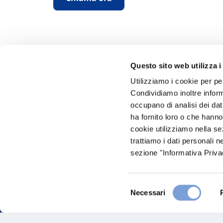
Questo sito web utilizza i
Utilizziamo i cookie per pe
Condividiamo inoltre informa
Hai bi
occupano di analisi dei dat
ha fornito loro o che hanno
Trova l'A
cookie utilizziamo nella s
nostro Ag
trattiamo i dati personali n
sezione "Informativa Privac
Selezione
Necessari
del
consenso