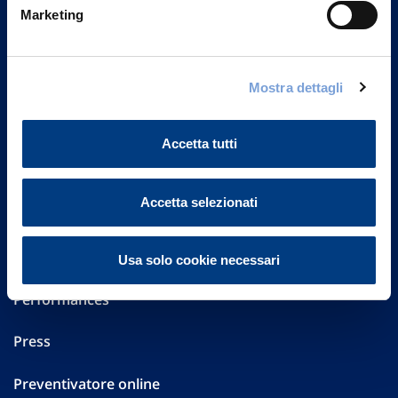
Marketing
20149 Milano
Part. IVA 01329510158
FAQ
Mostra dettagli
Governance
Accetta tutti
Investor Relations
Accetta selezionati
Altre informazioni
Sostenibilità
Usa solo cookie necessari
Performances
Press
Preventivatore online