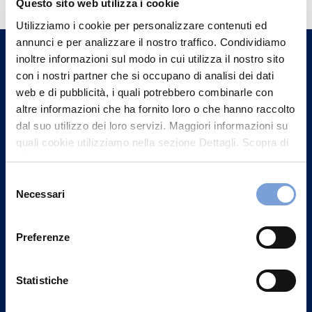
Questo sito web utilizza i cookie
Trova l'Agenzia più vicina a te e parla con
Utilizziamo i cookie per personalizzare contenuti ed
un nostro Agente.
annunci e per analizzare il nostro traffico. Condividiamo
inoltre informazioni sul modo in cui utilizza il nostro sito
con i nostri partner che si occupano di analisi dei dati
Contattaci
web e di pubblicità, i quali potrebbero combinarle con
altre informazioni che ha fornito loro o che hanno raccolto
dal suo utilizzo dei loro servizi. Maggiori informazioni su
quali cookie utilizziamo nella sezione Dettagli. Scopra di
più su chi siamo, come può contattarci e come trattiamo i
dati personali nella nostra Informativa sulla privacy che
Selezione
può trovare nel footer del sito nella sezione "Informativa
Necessari
del
Privacy del sito".
consenso
Preferenze
Statistiche
Vittoria Assicurazioni S.p.A.
Via Ignazio Gardella, 2