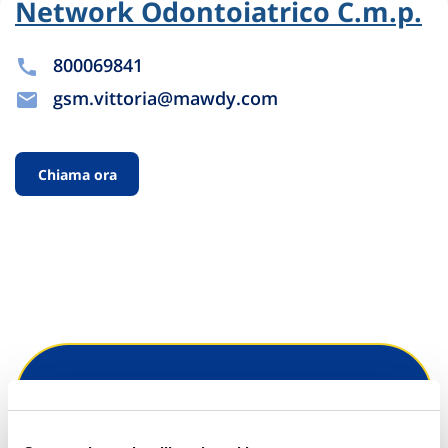
Network Odontoiatrico C.m.p.
800069841
gsm.vittoria@mawdy.com
Chiama ora
Hai bisogno di
informazioni?