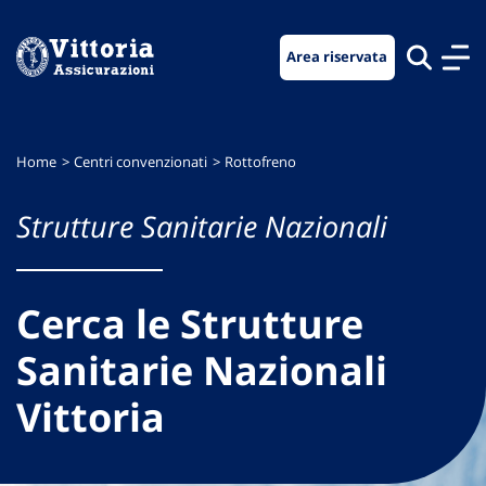
Vai
Vai
Vai
al
al
al
Area riservata
menu
contenuto
footer
di
principale
navigazione
Home
Centri convenzionati
Rottofreno
Strutture Sanitarie Nazionali
Cerca le Strutture
Sanitarie Nazionali
Vittoria