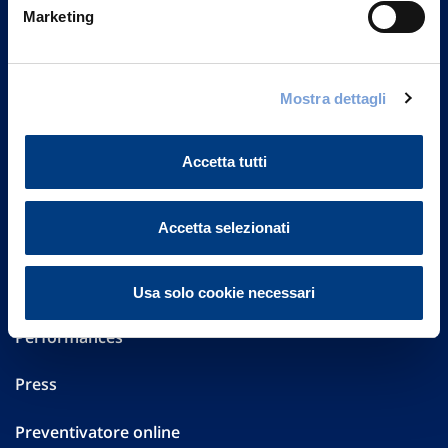
Marketing
20149 Milano
Part. IVA 01329510158
FAQ
Mostra dettagli
Governance
Accetta tutti
Investor Relations
Accetta selezionati
Altre informazioni
Sostenibilità
Usa solo cookie necessari
Performances
Press
Preventivatore online