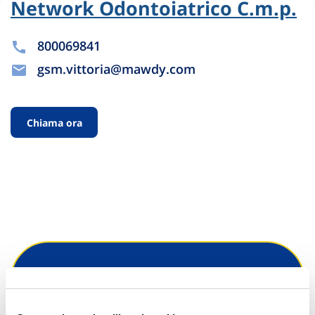
Network Odontoiatrico C.m.p.
800069841
gsm.vittoria@mawdy.com
Chiama ora
Hai bisogno di
informazioni?