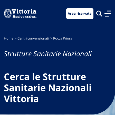
Vai
Vai
Vai
al
al
al
Area riservata
menu
contenuto
footer
di
principale
navigazione
Home
Centri convenzionati
Rocca Priora
Strutture Sanitarie Nazionali
Cerca le Strutture
Sanitarie Nazionali
Vittoria