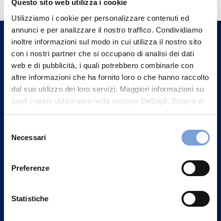
Questo sito web utilizza i cookie
Trova l'Agenzia più vicina a te e parla con
Utilizziamo i cookie per personalizzare contenuti ed
un nostro Agente.
annunci e per analizzare il nostro traffico. Condividiamo
inoltre informazioni sul modo in cui utilizza il nostro sito
con i nostri partner che si occupano di analisi dei dati
Contattaci
web e di pubblicità, i quali potrebbero combinarle con
altre informazioni che ha fornito loro o che hanno raccolto
dal suo utilizzo dei loro servizi. Maggiori informazioni su
quali cookie utilizziamo nella sezione Dettagli. Scopra di
più su chi siamo, come può contattarci e come trattiamo i
dati personali nella nostra Informativa sulla privacy che
Selezione
può trovare nel footer del sito nella sezione "Informativa
Necessari
del
Privacy del sito".
consenso
Preferenze
Statistiche
Vittoria Assicurazioni S.p.A.
Via Ignazio Gardella, 2