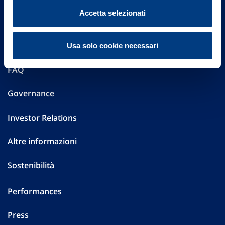
Vittoria Assicurazioni S.p.A.
Accetta selezionati
Via Ignazio Gardella, 2
20149 Milano
Part. IVA 01329510158
Usa solo cookie necessari
FAQ
Governance
Investor Relations
Altre informazioni
Sostenibilità
Performances
Press