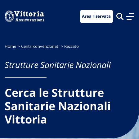
Vai
Vai
Vai
al
al
al
Area riservata
menu
contenuto
footer
di
principale
navigazione
Home
Centri convenzionati
Rezzato
Strutture Sanitarie Nazionali
Cerca le Strutture
Sanitarie Nazionali
Vittoria