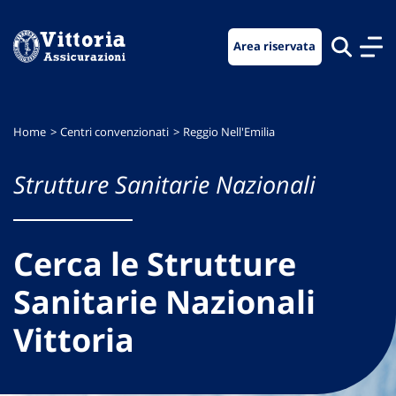
Vai
Vai
Vai
al
al
al
Area riservata
menu
contenuto
footer
di
principale
navigazione
Home
Centri convenzionati
Reggio Nell'Emilia
Strutture Sanitarie Nazionali
Cerca le Strutture
Sanitarie Nazionali
Vittoria