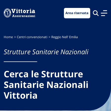
Vai
Vai
Vai
al
al
al
Area riservata
menu
contenuto
footer
di
principale
navigazione
Home
Centri convenzionati
Reggio Nell' Emilia
Strutture Sanitarie Nazionali
Cerca le Strutture
Sanitarie Nazionali
Vittoria