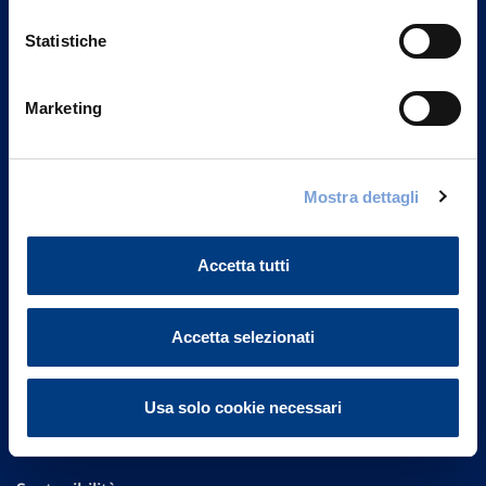
Statistiche
Marketing
Vittoria Assicurazioni S.p.A.
Via Ignazio Gardella, 2
Mostra dettagli
20149 Milano
Part. IVA 01329510158
Accetta tutti
FAQ
Governance
Accetta selezionati
Investor Relations
Usa solo cookie necessari
Altre informazioni