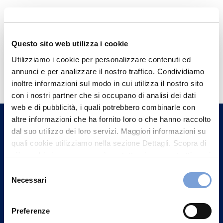
Questo sito web utilizza i cookie
Utilizziamo i cookie per personalizzare contenuti ed
Hai bisogno di
annunci e per analizzare il nostro traffico. Condividiamo
informazioni?
inoltre informazioni sul modo in cui utilizza il nostro sito
con i nostri partner che si occupano di analisi dei dati
Trova l'Agenzia più vicina a te e parla con
web e di pubblicità, i quali potrebbero combinarle con
un nostro Agente.
altre informazioni che ha fornito loro o che hanno raccolto
dal suo utilizzo dei loro servizi. Maggiori informazioni su
Contattaci
quali cookie utilizziamo nella sezione Dettagli. Scopra di
più su chi siamo, come può contattarci e come trattiamo i
dati personali nella nostra Informativa sulla privacy che
Selezione
può trovare nel footer del sito nella sezione "Informativa
Necessari
del
Privacy del sito".
consenso
Preferenze