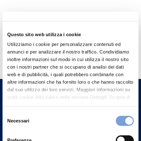
Questo sito web utilizza i cookie
Utilizziamo i cookie per personalizzare contenuti ed
annunci e per analizzare il nostro traffico. Condividiamo
Hai bisogno di
inoltre informazioni sul modo in cui utilizza il nostro sito
informazioni?
con i nostri partner che si occupano di analisi dei dati
Trova l'Agenzia più vicina a te e parla con
web e di pubblicità, i quali potrebbero combinarle con
altre informazioni che ha fornito loro o che hanno raccolto
un nostro Agente.
dal suo utilizzo dei loro servizi. Maggiori informazioni su
quali cookie utilizziamo nella sezione Dettagli. Scopra di
Contattaci
più su chi siamo, come può contattarci e come trattiamo i
dati personali nella nostra Informativa sulla privacy che
Selezione
può trovare nel footer del sito nella sezione "Informativa
Necessari
del
Privacy del sito".
consenso
Preferenze