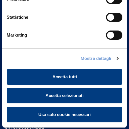
Statistiche
Marketing
Vittoria Assicurazioni S.p.A.
Mostra dettagli
Via Ignazio Gardella, 2
20149 Milano
Part. IVA 01329510158
Accetta tutti
FAQ
Accetta selezionati
Governance
Investor Relations
Usa solo cookie necessari
Altre informazioni