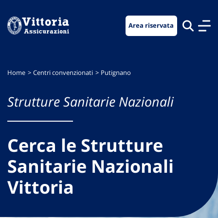
Vai
Vai
Vai
al
al
al
Area riservata
menu
contenuto
footer
di
principale
navigazione
Home
Centri convenzionati
Putignano
Strutture Sanitarie Nazionali
Cerca le Strutture
Sanitarie Nazionali
Vittoria