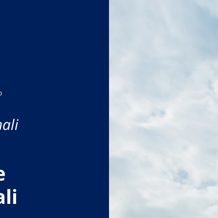
o
ali
e
li