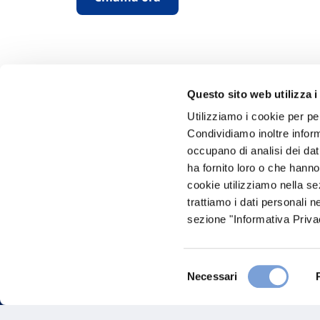
Questo sito web utilizza i
Utilizziamo i cookie per pe
Condividiamo inoltre informa
Hai bi
occupano di analisi dei dat
ha fornito loro o che hanno
Trova l'A
cookie utilizziamo nella s
nostro Ag
trattiamo i dati personali n
sezione "Informativa Privac
Selezione
Necessari
del
consenso