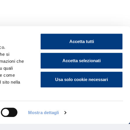
Accetta tutti
co.
he si
Accetta selezionati
ormazioni che
u quali
ontattaci
i e come
Usa solo cookie necessari
 sito nella
Mostra dettagli