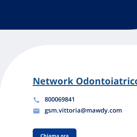
Network Odontoiatrico
800069841
gsm.vittoria@mawdy.com
Chiama ora