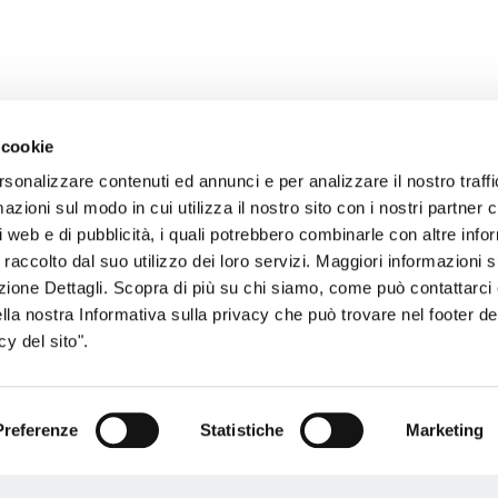
 cookie
rsonalizzare contenuti ed annunci e per analizzare il nostro traffi
zioni sul modo in cui utilizza il nostro sito con i nostri partner c
sogno di informazioni?
i web e di pubblicità, i quali potrebbero combinarle con altre inf
 raccolto dal suo utilizzo dei loro servizi. Maggiori informazioni s
genzia più vicina a te e parla con un
C
ezione Dettagli. Scopra di più su chi siamo, come può contattarc
ente.
ella nostra Informativa sulla privacy che può trovare nel footer del
y del sito".
Preferenze
Statistiche
Marketing