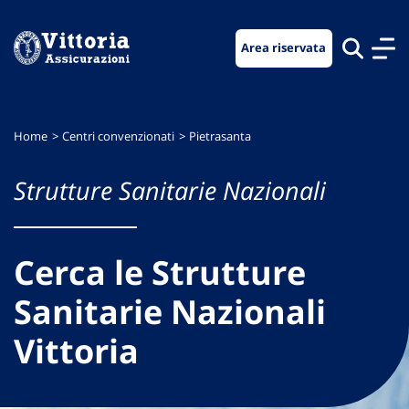
Vai
Vai
Vai
al
al
al
Area riservata
menu
contenuto
footer
di
principale
navigazione
Home
Centri convenzionati
Pietrasanta
Strutture Sanitarie Nazionali
Cerca le Strutture
Sanitarie Nazionali
Vittoria