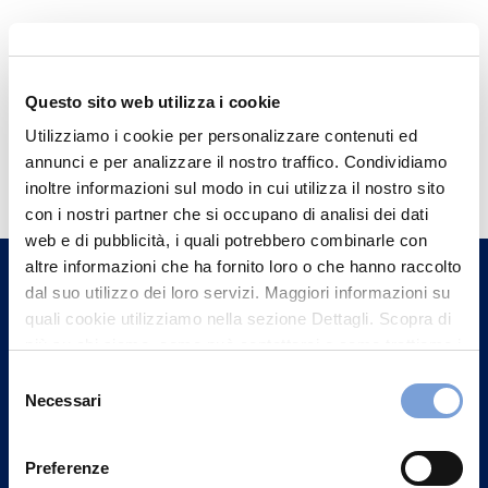
Questo sito web utilizza i cookie
Utilizziamo i cookie per personalizzare contenuti ed
Hai bisogno di
annunci e per analizzare il nostro traffico. Condividiamo
informazioni?
inoltre informazioni sul modo in cui utilizza il nostro sito
con i nostri partner che si occupano di analisi dei dati
Trova l'Agenzia più vicina a te e parla con
web e di pubblicità, i quali potrebbero combinarle con
un nostro Agente.
altre informazioni che ha fornito loro o che hanno raccolto
dal suo utilizzo dei loro servizi. Maggiori informazioni su
Contattaci
quali cookie utilizziamo nella sezione Dettagli. Scopra di
più su chi siamo, come può contattarci e come trattiamo i
dati personali nella nostra Informativa sulla privacy che
Selezione
può trovare nel footer del sito nella sezione "Informativa
Necessari
del
Privacy del sito".
consenso
Preferenze