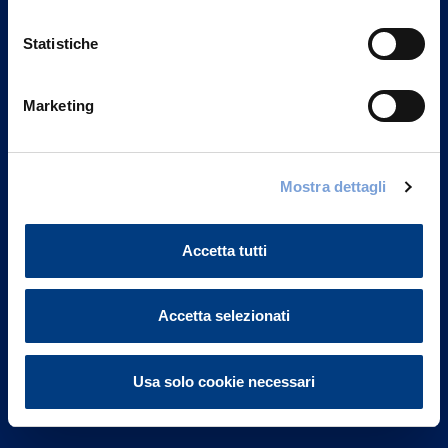
Statistiche
Marketing
Vittoria Assicurazioni S.p.A.
Via Ignazio Gardella, 2
Mostra dettagli
20149 Milano
Part. IVA 01329510158
Accetta tutti
FAQ
Accetta selezionati
Governance
Investor Relations
Usa solo cookie necessari
Altre informazioni