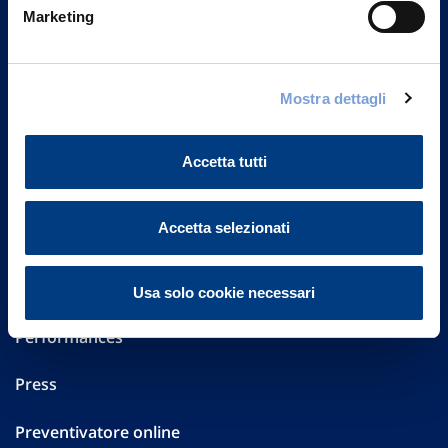
Marketing
20149 Milano
Part. IVA 01329510158
FAQ
Mostra dettagli
Governance
Accetta tutti
Investor Relations
Accetta selezionati
Altre informazioni
Sostenibilità
Usa solo cookie necessari
Performances
Press
Preventivatore online