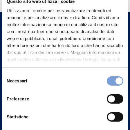
Questo sito web utilizza i cookie
Trova l'Agenzia più vicina a te e parla con
Utilizziamo i cookie per personalizzare contenuti ed
un nostro Agente.
annunci e per analizzare il nostro traffico. Condividiamo
inoltre informazioni sul modo in cui utilizza il nostro sito
con i nostri partner che si occupano di analisi dei dati
Contattaci
web e di pubblicità, i quali potrebbero combinarle con
altre informazioni che ha fornito loro o che hanno raccolto
dal suo utilizzo dei loro servizi. Maggiori informazioni su
quali cookie utilizziamo nella sezione Dettagli. Scopra di
più su chi siamo, come può contattarci e come trattiamo i
dati personali nella nostra Informativa sulla privacy che
Selezione
può trovare nel footer del sito nella sezione "Informativa
Necessari
del
Privacy del sito".
consenso
Preferenze
Statistiche
Vittoria Assicurazioni S.p.A.
Via Ignazio Gardella, 2