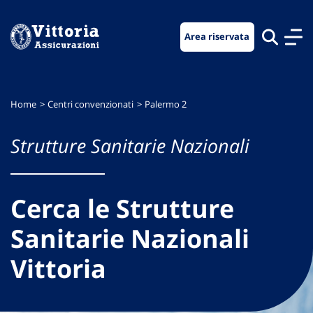
Vai
Vai
Vai
al
al
al
Area riservata
menu
contenuto
footer
di
principale
navigazione
Home
Centri convenzionati
Palermo 2
Strutture Sanitarie Nazionali
Cerca le Strutture
Sanitarie Nazionali
Vittoria