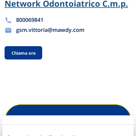
Network Odontoiatrico C.m.p.
800069841
gsm.vittoria@mawdy.com
Chiama ora
Hai bisogno di
informazioni?