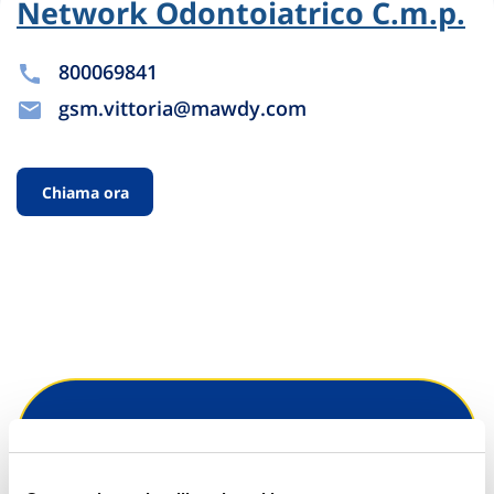
Network Odontoiatrico C.m.p.
800069841
gsm.vittoria@mawdy.com
Chiama ora
Hai bisogno di
informazioni?