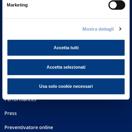
Marketing
20149 Milano
Part. IVA 01329510158
FAQ
Mostra dettagli
Governance
Accetta tutti
Investor Relations
Accetta selezionati
Altre informazioni
Sostenibilità
Usa solo cookie necessari
Performances
Press
Preventivatore online