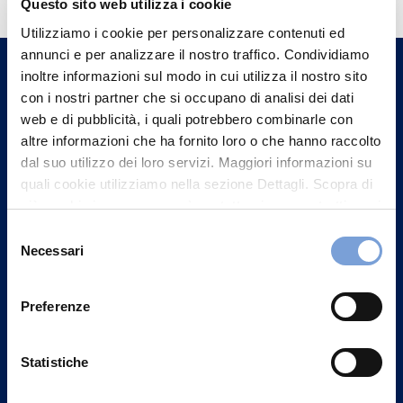
Questo sito web utilizza i cookie
Trova l'Agenzia più vicina a te e parla con
Utilizziamo i cookie per personalizzare contenuti ed
un nostro Agente.
annunci e per analizzare il nostro traffico. Condividiamo
inoltre informazioni sul modo in cui utilizza il nostro sito
con i nostri partner che si occupano di analisi dei dati
Contattaci
web e di pubblicità, i quali potrebbero combinarle con
altre informazioni che ha fornito loro o che hanno raccolto
dal suo utilizzo dei loro servizi. Maggiori informazioni su
quali cookie utilizziamo nella sezione Dettagli. Scopra di
più su chi siamo, come può contattarci e come trattiamo i
dati personali nella nostra Informativa sulla privacy che
Selezione
può trovare nel footer del sito nella sezione "Informativa
Necessari
del
Privacy del sito".
consenso
Preferenze
Statistiche
Vittoria Assicurazioni S.p.A.
Via Ignazio Gardella, 2