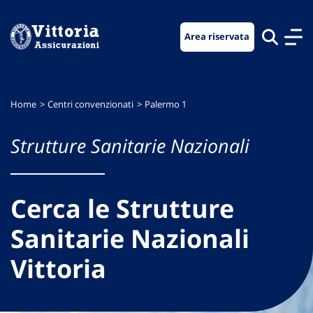
Vai
Vai
Vai
al
al
al
Area riservata
menu
contenuto
footer
di
principale
navigazione
Home
Centri convenzionati
Palermo 1
Strutture Sanitarie Nazionali
Cerca le Strutture
Sanitarie Nazionali
Vittoria