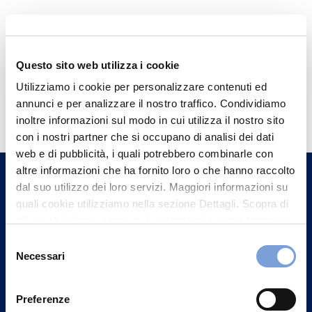
Questo sito web utilizza i cookie
Utilizziamo i cookie per personalizzare contenuti ed
Hai bisogno di
annunci e per analizzare il nostro traffico. Condividiamo
informazioni?
inoltre informazioni sul modo in cui utilizza il nostro sito
con i nostri partner che si occupano di analisi dei dati
Trova l'Agenzia più vicina a te e parla con
web e di pubblicità, i quali potrebbero combinarle con
un nostro Agente.
altre informazioni che ha fornito loro o che hanno raccolto
dal suo utilizzo dei loro servizi. Maggiori informazioni su
Contattaci
quali cookie utilizziamo nella sezione Dettagli. Scopra di
più su chi siamo, come può contattarci e come trattiamo i
dati personali nella nostra Informativa sulla privacy che
Selezione
può trovare nel footer del sito nella sezione "Informativa
Necessari
del
Privacy del sito".
consenso
Preferenze