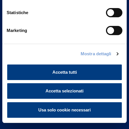
Statistiche
Marketing
Vittoria Assicurazioni S.p.A.
Via Ignazio Gardella, 2
Mostra dettagli
20149 Milano
Part. IVA 01329510158
Accetta tutti
FAQ
Accetta selezionati
Governance
Investor Relations
Usa solo cookie necessari
Altre informazioni