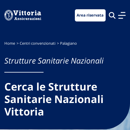
Vai
Vai
Vai
al
al
al
Area riservata
menu
contenuto
footer
di
principale
navigazione
Home
Centri convenzionati
Palagiano
Strutture Sanitarie Nazionali
Cerca le Strutture
Sanitarie Nazionali
Vittoria