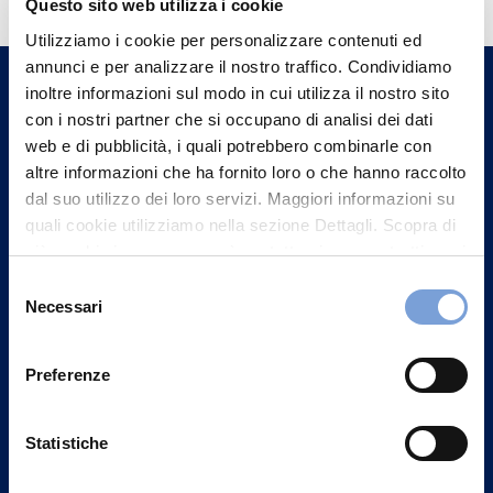
Questo sito web utilizza i cookie
Trova l'Agenzia più vicina a te e parla con
Utilizziamo i cookie per personalizzare contenuti ed
un nostro Agente.
annunci e per analizzare il nostro traffico. Condividiamo
inoltre informazioni sul modo in cui utilizza il nostro sito
con i nostri partner che si occupano di analisi dei dati
Contattaci
web e di pubblicità, i quali potrebbero combinarle con
altre informazioni che ha fornito loro o che hanno raccolto
dal suo utilizzo dei loro servizi. Maggiori informazioni su
quali cookie utilizziamo nella sezione Dettagli. Scopra di
più su chi siamo, come può contattarci e come trattiamo i
dati personali nella nostra Informativa sulla privacy che
Selezione
può trovare nel footer del sito nella sezione "Informativa
Necessari
del
Privacy del sito".
consenso
Preferenze
Statistiche
Vittoria Assicurazioni S.p.A.
Via Ignazio Gardella, 2