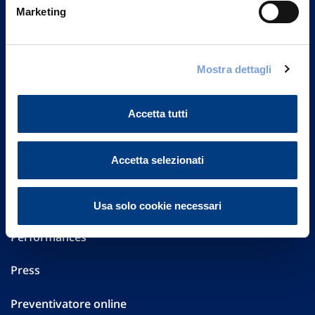
Marketing
20149 Milano
Part. IVA 01329510158
FAQ
Mostra dettagli
Governance
Accetta tutti
Investor Relations
Accetta selezionati
Altre informazioni
Sostenibilità
Usa solo cookie necessari
Performances
Press
Preventivatore online