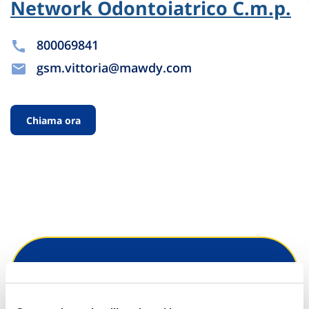
Network Odontoiatrico C.m.p.
800069841
gsm.vittoria@mawdy.com
Chiama ora
Hai bisogno di
informazioni?