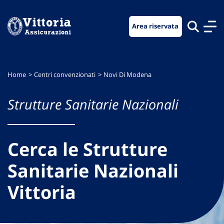
Vai
Vai
Vai
al
al
al
Area riservata
menu
contenuto
footer
di
principale
navigazione
Home
Centri convenzionati
Novi Di Modena
Strutture Sanitarie Nazionali
Cerca le Strutture
Sanitarie Nazionali
Vittoria