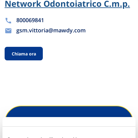
Network Odontoiatrico C.m.p.
800069841
gsm.vittoria@mawdy.com
Chiama ora
Hai bisogno di
informazioni?