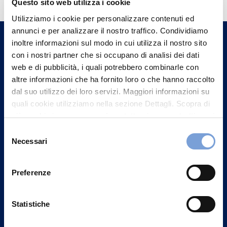
Questo sito web utilizza i cookie
Trova l'Agenzia più vicina a te e parla con
Utilizziamo i cookie per personalizzare contenuti ed
un nostro Agente.
annunci e per analizzare il nostro traffico. Condividiamo
inoltre informazioni sul modo in cui utilizza il nostro sito
con i nostri partner che si occupano di analisi dei dati
Contattaci
web e di pubblicità, i quali potrebbero combinarle con
altre informazioni che ha fornito loro o che hanno raccolto
dal suo utilizzo dei loro servizi. Maggiori informazioni su
quali cookie utilizziamo nella sezione Dettagli. Scopra di
più su chi siamo, come può contattarci e come trattiamo i
dati personali nella nostra Informativa sulla privacy che
Selezione
può trovare nel footer del sito nella sezione "Informativa
Necessari
del
Privacy del sito".
consenso
Preferenze
Statistiche
Vittoria Assicurazioni S.p.A.
Via Ignazio Gardella, 2