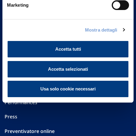
Marketing
20149 Milano
Part. IVA 01329510158
FAQ
Mostra dettagli
Governance
Accetta tutti
Investor Relations
Accetta selezionati
Altre informazioni
Sostenibilità
Usa solo cookie necessari
Performances
Press
Preventivatore online