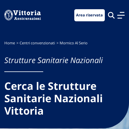
Vai
Vai
Vai
al
al
al
Area riservata
menu
contenuto
footer
di
principale
navigazione
Home
Centri convenzionati
Mornico Al Serio
Strutture Sanitarie Nazionali
Cerca le Strutture
Sanitarie Nazionali
Vittoria