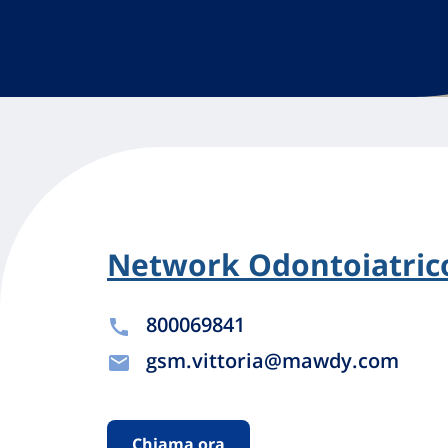
Network Odontoiatrico
800069841
gsm.vittoria@mawdy.com
Chiama ora