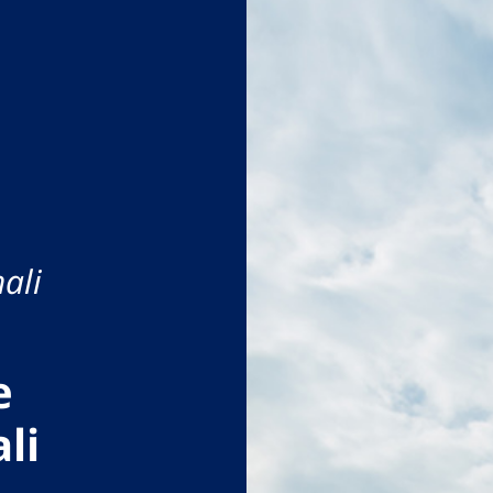
ali
e
li