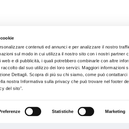
 cookie
rsonalizzare contenuti ed annunci e per analizzare il nostro traffi
zioni sul modo in cui utilizza il nostro sito con i nostri partner c
sogno di informazioni?
i web e di pubblicità, i quali potrebbero combinarle con altre inf
 raccolto dal suo utilizzo dei loro servizi. Maggiori informazioni s
genzia più vicina a te e parla con un
C
ezione Dettagli. Scopra di più su chi siamo, come può contattarc
ente.
ella nostra Informativa sulla privacy che può trovare nel footer del
y del sito".
Preferenze
Statistiche
Marketing