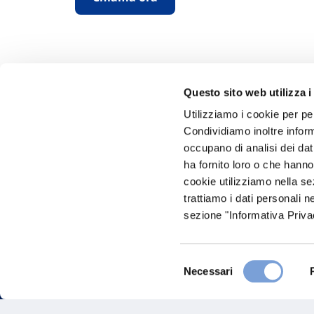
Questo sito web utilizza i
Utilizziamo i cookie per pe
Condividiamo inoltre informa
Hai bi
occupano di analisi dei dat
ha fornito loro o che hanno
Trova l'A
cookie utilizziamo nella s
nostro Ag
trattiamo i dati personali n
sezione "Informativa Privac
Selezione
Necessari
del
consenso