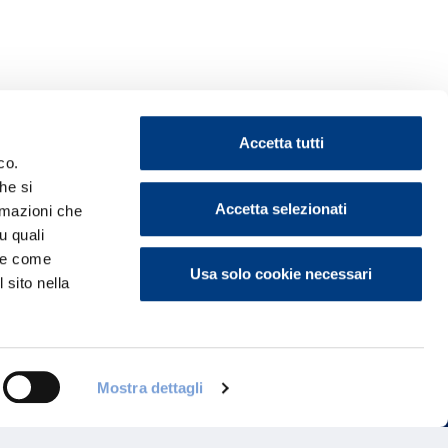
Accetta tutti
co.
he si
Accetta selezionati
ormazioni che
u quali
ontattaci
i e come
Usa solo cookie necessari
 sito nella
Mostra dettagli