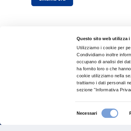
Questo sito web utilizza i
Utilizziamo i cookie per pe
Condividiamo inoltre informa
Hai bi
occupano di analisi dei dat
ha fornito loro o che hanno
Trova l'A
cookie utilizziamo nella s
nostro Ag
trattiamo i dati personali n
sezione "Informativa Privac
Selezione
Necessari
del
consenso