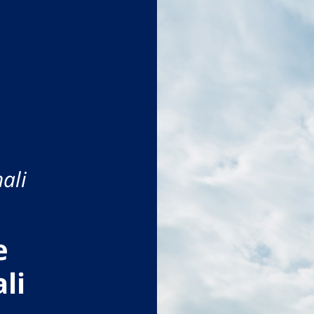
ali
e
li