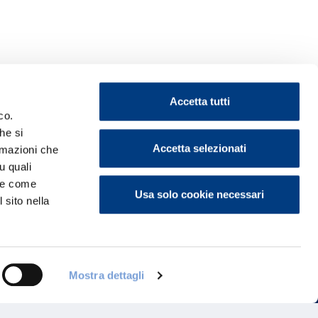
Accetta tutti
co.
he si
Accetta selezionati
ormazioni che
u quali
ontattaci
i e come
Usa solo cookie necessari
 sito nella
Mostra dettagli