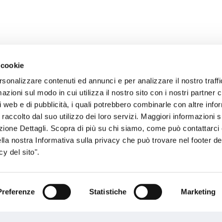
 cookie
rsonalizzare contenuti ed annunci e per analizzare il nostro traffi
zioni sul modo in cui utilizza il nostro sito con i nostri partner c
sogno di informazioni?
i web e di pubblicità, i quali potrebbero combinarle con altre inf
 raccolto dal suo utilizzo dei loro servizi. Maggiori informazioni s
genzia più vicina a te e parla con un
C
ezione Dettagli. Scopra di più su chi siamo, come può contattarc
ente.
ella nostra Informativa sulla privacy che può trovare nel footer del
y del sito".
Preferenze
Statistiche
Marketing