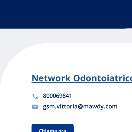
Network Odontoiatrico
800069841
gsm.vittoria@mawdy.com
Chiama ora