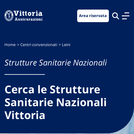
Vai
Vai
Vai
al
al
al
Area riservata
menu
contenuto
footer
di
principale
navigazione
Home
Centri convenzionati
Leini
Strutture Sanitarie Nazionali
Cerca le Strutture
Sanitarie Nazionali
Vittoria