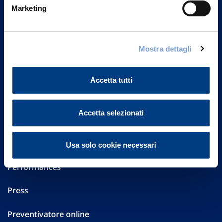
Marketing
20149 Milano
Part. IVA 01329510158
FAQ
Mostra dettagli
Governance
Accetta tutti
Investor Relations
Accetta selezionati
Altre informazioni
Sostenibilità
Usa solo cookie necessari
Performances
Press
Preventivatore online