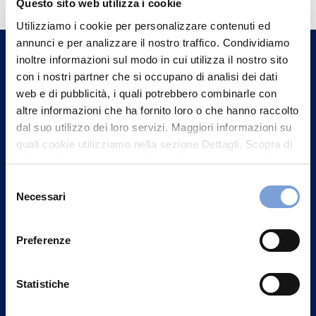
Questo sito web utilizza i cookie
Trova l'Agenzia più vicina a te e parla con
Utilizziamo i cookie per personalizzare contenuti ed
un nostro Agente.
annunci e per analizzare il nostro traffico. Condividiamo
inoltre informazioni sul modo in cui utilizza il nostro sito
con i nostri partner che si occupano di analisi dei dati
Contattaci
web e di pubblicità, i quali potrebbero combinarle con
altre informazioni che ha fornito loro o che hanno raccolto
dal suo utilizzo dei loro servizi. Maggiori informazioni su
quali cookie utilizziamo nella sezione Dettagli. Scopra di
più su chi siamo, come può contattarci e come trattiamo i
dati personali nella nostra Informativa sulla privacy che
Selezione
può trovare nel footer del sito nella sezione "Informativa
Necessari
del
Privacy del sito".
consenso
Preferenze
Statistiche
Vittoria Assicurazioni S.p.A.
Via Ignazio Gardella, 2