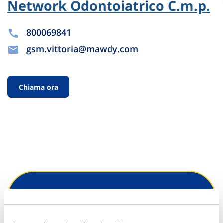
Network Odontoiatrico C.m.p.
800069841
gsm.vittoria@mawdy.com
Chiama ora
Hai bisogno di
informazioni?