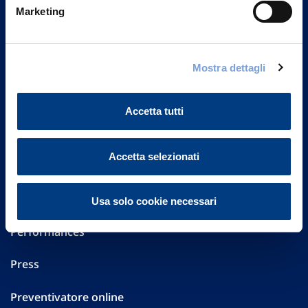
Marketing
20149 Milano
Part. IVA 01329510158
FAQ
Mostra dettagli
Governance
Accetta tutti
Investor Relations
Accetta selezionati
Altre informazioni
Sostenibilità
Usa solo cookie necessari
Performances
Press
Preventivatore online