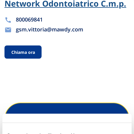
Network Odontoiatrico C.m.p.
800069841
gsm.vittoria@mawdy.com
Chiama ora
Hai bisogno di
informazioni?