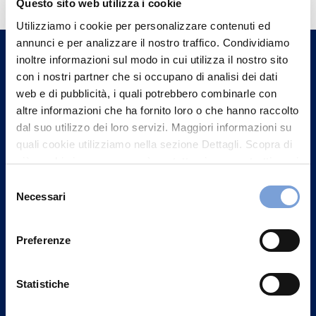
Questo sito web utilizza i cookie
Trova l'Agenzia più vicina a te e parla con
Utilizziamo i cookie per personalizzare contenuti ed
un nostro Agente.
annunci e per analizzare il nostro traffico. Condividiamo
inoltre informazioni sul modo in cui utilizza il nostro sito
con i nostri partner che si occupano di analisi dei dati
Contattaci
web e di pubblicità, i quali potrebbero combinarle con
altre informazioni che ha fornito loro o che hanno raccolto
dal suo utilizzo dei loro servizi. Maggiori informazioni su
quali cookie utilizziamo nella sezione Dettagli. Scopra di
più su chi siamo, come può contattarci e come trattiamo i
dati personali nella nostra Informativa sulla privacy che
Selezione
può trovare nel footer del sito nella sezione "Informativa
Necessari
del
Privacy del sito".
consenso
Preferenze
Statistiche
Vittoria Assicurazioni S.p.A.
Via Ignazio Gardella, 2