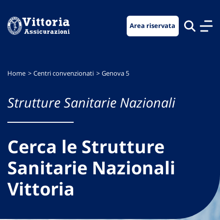
Vai
Vai
Vai
al
al
al
Area riservata
menu
contenuto
footer
di
principale
navigazione
Home
Centri convenzionati
Genova 5
Strutture Sanitarie Nazionali
Cerca le Strutture
Sanitarie Nazionali
Vittoria