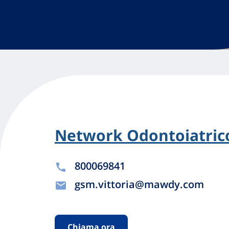
Network Odontoiatrico
800069841
gsm.vittoria@mawdy.com
Chiama ora