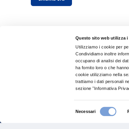
Questo sito web utilizza i
Utilizziamo i cookie per pe
Condividiamo inoltre informa
Hai bi
occupano di analisi dei dat
ha fornito loro o che hanno
Trova l'A
cookie utilizziamo nella s
nostro Ag
trattiamo i dati personali n
sezione "Informativa Privac
Selezione
Necessari
del
consenso