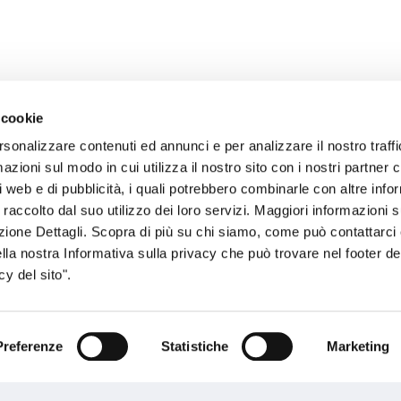
 cookie
rsonalizzare contenuti ed annunci e per analizzare il nostro traffi
zioni sul modo in cui utilizza il nostro sito con i nostri partner c
sogno di informazioni?
i web e di pubblicità, i quali potrebbero combinarle con altre inf
 raccolto dal suo utilizzo dei loro servizi. Maggiori informazioni s
genzia più vicina a te e parla con un
C
ezione Dettagli. Scopra di più su chi siamo, come può contattarc
ente.
ella nostra Informativa sulla privacy che può trovare nel footer del
y del sito".
Preferenze
Statistiche
Marketing