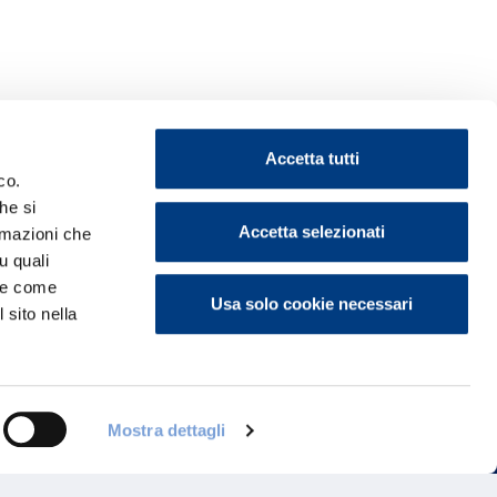
Accetta tutti
co.
he si
Accetta selezionati
ormazioni che
u quali
ontattaci
i e come
Usa solo cookie necessari
 sito nella
Mostra dettagli