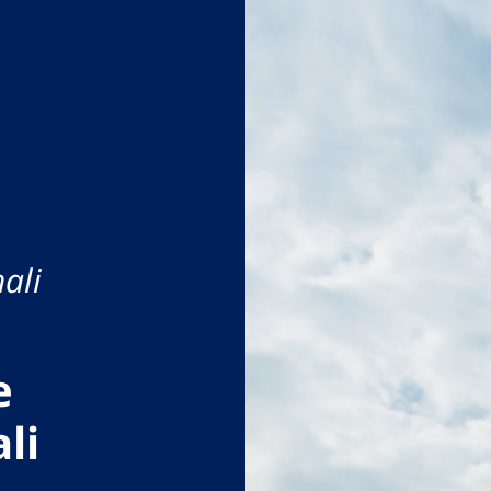
ali
e
li