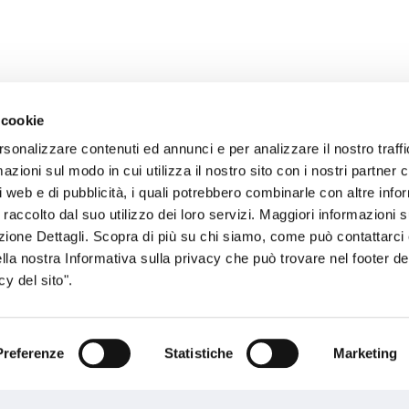
 cookie
rsonalizzare contenuti ed annunci e per analizzare il nostro traffi
zioni sul modo in cui utilizza il nostro sito con i nostri partner c
sogno di informazioni?
i web e di pubblicità, i quali potrebbero combinarle con altre inf
 raccolto dal suo utilizzo dei loro servizi. Maggiori informazioni s
genzia più vicina a te e parla con un
C
ezione Dettagli. Scopra di più su chi siamo, come può contattarc
ente.
ella nostra Informativa sulla privacy che può trovare nel footer del
y del sito".
Preferenze
Statistiche
Marketing