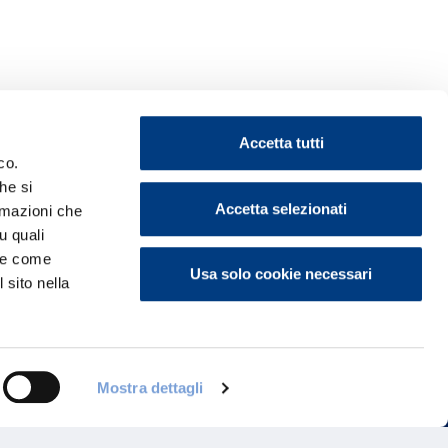
Accetta tutti
co.
he si
Accetta selezionati
ormazioni che
u quali
ontattaci
i e come
Usa solo cookie necessari
 sito nella
Mostra dettagli