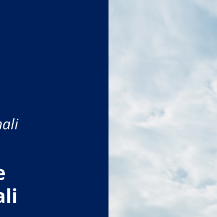
ali
e
li