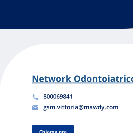
Network Odontoiatrico
800069841
gsm.vittoria@mawdy.com
Chiama ora