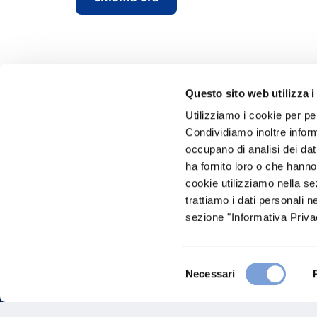
Questo sito web utilizza i
Utilizziamo i cookie per pe
Condividiamo inoltre informa
Hai bi
occupano di analisi dei dat
ha fornito loro o che hanno
Trova l'A
cookie utilizziamo nella s
nostro Ag
trattiamo i dati personali n
sezione "Informativa Privac
Selezione
Necessari
del
consenso