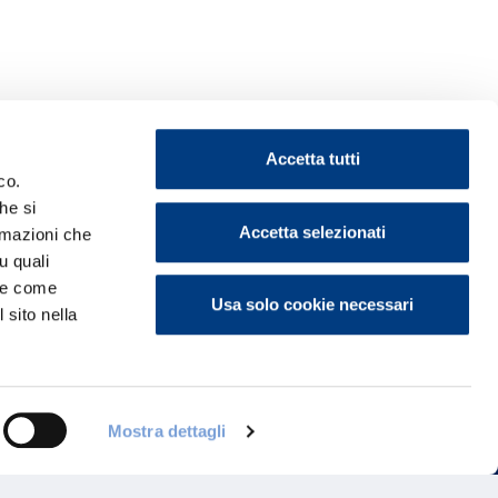
Accetta tutti
co.
he si
Accetta selezionati
ormazioni che
u quali
ontattaci
i e come
Usa solo cookie necessari
 sito nella
Mostra dettagli