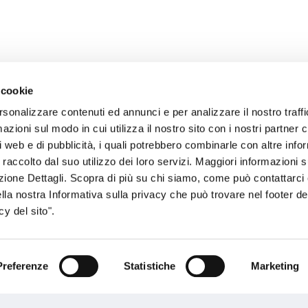
 cookie
rsonalizzare contenuti ed annunci e per analizzare il nostro traffi
zioni sul modo in cui utilizza il nostro sito con i nostri partner c
sogno di informazioni?
i web e di pubblicità, i quali potrebbero combinarle con altre inf
 raccolto dal suo utilizzo dei loro servizi. Maggiori informazioni s
genzia più vicina a te e parla con un
C
ezione Dettagli. Scopra di più su chi siamo, come può contattarc
ente.
ella nostra Informativa sulla privacy che può trovare nel footer del
y del sito".
Preferenze
Statistiche
Marketing