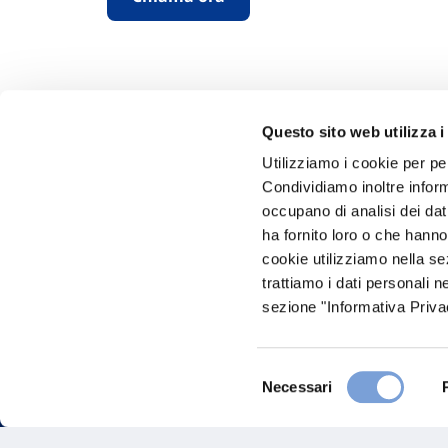
Questo sito web utilizza i
Utilizziamo i cookie per pe
Condividiamo inoltre informa
Hai bi
occupano di analisi dei dat
ha fornito loro o che hanno
Trova l'A
cookie utilizziamo nella s
nostro Ag
trattiamo i dati personali n
sezione "Informativa Privac
Selezione
Necessari
del
consenso