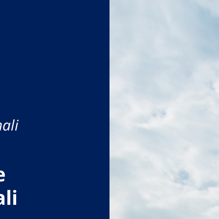
ali
e
li