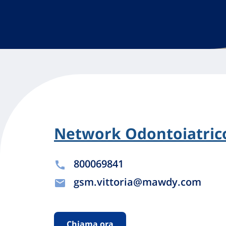
Network Odontoiatrico
800069841
gsm.vittoria@mawdy.com
Chiama ora