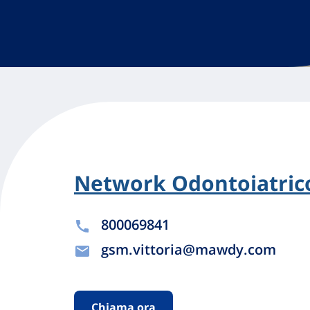
Network Odontoiatrico
800069841
gsm.vittoria@mawdy.com
Chiama ora