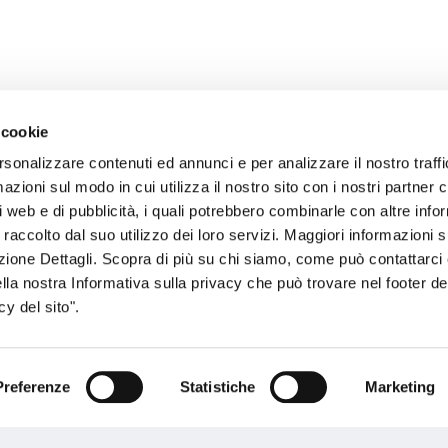
 cookie
rsonalizzare contenuti ed annunci e per analizzare il nostro traffi
zioni sul modo in cui utilizza il nostro sito con i nostri partner c
sogno di informazioni?
i web e di pubblicità, i quali potrebbero combinarle con altre inf
 raccolto dal suo utilizzo dei loro servizi. Maggiori informazioni s
genzia più vicina a te e parla con un
C
ezione Dettagli. Scopra di più su chi siamo, come può contattarc
ente.
ella nostra Informativa sulla privacy che può trovare nel footer del
y del sito".
Preferenze
Statistiche
Marketing