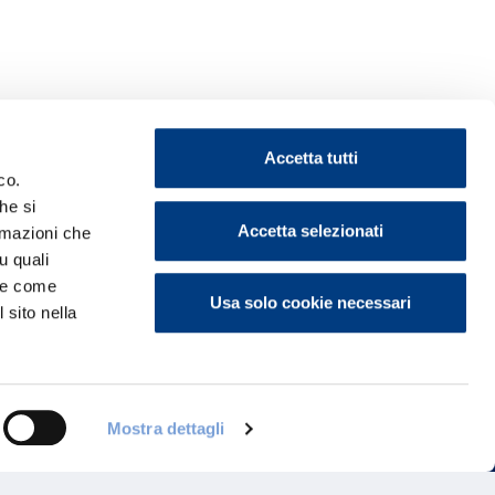
Accetta tutti
co.
he si
Accetta selezionati
ormazioni che
u quali
ontattaci
i e come
Usa solo cookie necessari
 sito nella
Mostra dettagli