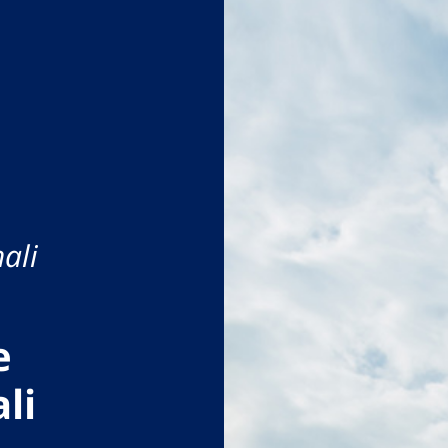
ali
e
li