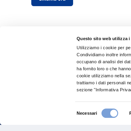
Questo sito web utilizza i
Utilizziamo i cookie per pe
Condividiamo inoltre informa
Hai bi
occupano di analisi dei dat
ha fornito loro o che hanno
Trova l'A
cookie utilizziamo nella s
nostro Ag
trattiamo i dati personali n
sezione "Informativa Privac
Selezione
Necessari
del
consenso