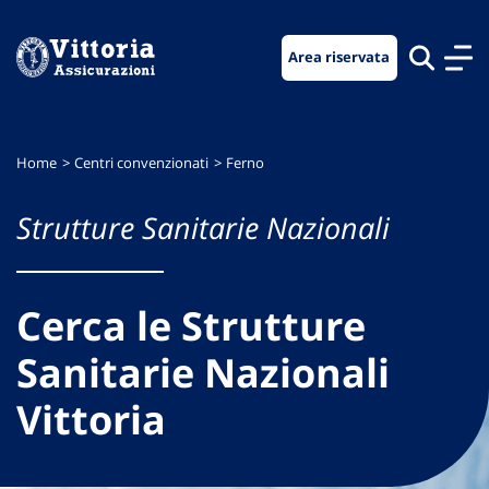
Vai
Vai
Vai
al
al
al
Area riservata
menu
contenuto
footer
di
principale
navigazione
Home
Centri convenzionati
Ferno
Strutture Sanitarie Nazionali
Cerca le Strutture
Sanitarie Nazionali
Vittoria