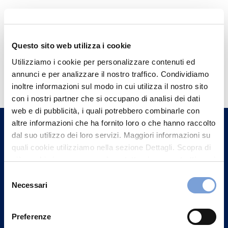
Questo sito web utilizza i cookie
Utilizziamo i cookie per personalizzare contenuti ed
Hai bisogno di
annunci e per analizzare il nostro traffico. Condividiamo
informazioni?
inoltre informazioni sul modo in cui utilizza il nostro sito
con i nostri partner che si occupano di analisi dei dati
Trova l'Agenzia più vicina a te e parla con
web e di pubblicità, i quali potrebbero combinarle con
un nostro Agente.
altre informazioni che ha fornito loro o che hanno raccolto
dal suo utilizzo dei loro servizi. Maggiori informazioni su
Contattaci
quali cookie utilizziamo nella sezione Dettagli. Scopra di
più su chi siamo, come può contattarci e come trattiamo i
dati personali nella nostra Informativa sulla privacy che
Selezione
può trovare nel footer del sito nella sezione "Informativa
Necessari
del
Privacy del sito".
consenso
Preferenze