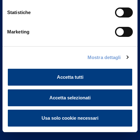
Statistiche
Marketing
Vittoria Assicurazioni S.p.A.
Via Ignazio Gardella, 2
Mostra dettagli
20149 Milano
Part. IVA 01329510158
Accetta tutti
FAQ
Governance
Accetta selezionati
Investor Relations
Usa solo cookie necessari
Altre informazioni