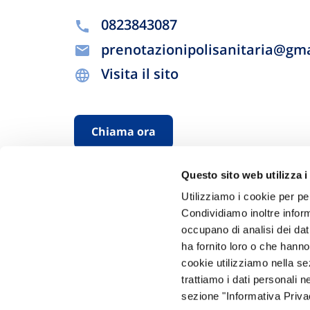
0823843087
prenotazionipolisanitaria@gm
Visita il sito
Chiama ora
Questo sito web utilizza i
Utilizziamo i cookie per pe
Condividiamo inoltre informa
occupano di analisi dei dat
ha fornito loro o che hanno
cookie utilizziamo nella s
Hai bi
trattiamo i dati personali n
sezione "Informativa Privac
Trova l'A