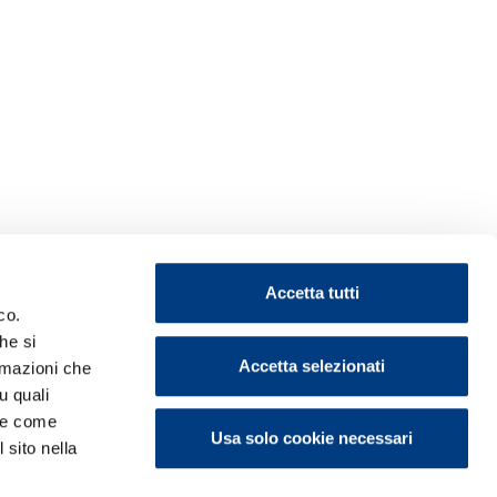
Accetta tutti
co.
he si
Accetta selezionati
ormazioni che
u quali
i e come
Usa solo cookie necessari
 sito nella
ontattaci