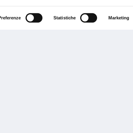
ente.
Preferenze
Statistiche
Marketing
Performances
rnance
Press
tor Relations
Preventivatore online
 informazioni
Attestato di rischio
ibilità
Assistenza clienti