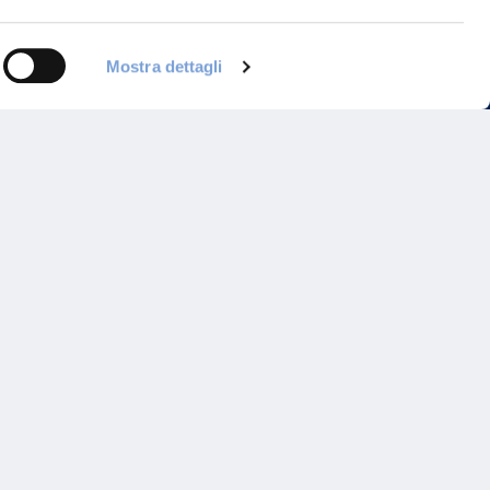
Mostra dettagli
Programma di Fidelizzazione
Reclami
Inadempimenti AAS
Parità di trattamento
Prodotti Partner e Specialisti