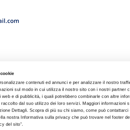
ail.com
 cookie
rsonalizzare contenuti ed annunci e per analizzare il nostro traffi
zioni sul modo in cui utilizza il nostro sito con i nostri partner c
i web e di pubblicità, i quali potrebbero combinarle con altre inf
 raccolto dal suo utilizzo dei loro servizi. Maggiori informazioni s
ezione Dettagli. Scopra di più su chi siamo, come può contattarc
sogno di informazioni?
ella nostra Informativa sulla privacy che può trovare nel footer del
y del sito".
genzia più vicina a te e parla con un
C