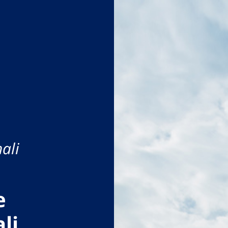
ali
e
li