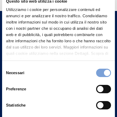
Questo sito web utilizza i cookie
Trova l'Agenzia più vicina a te e parla con
Utilizziamo i cookie per personalizzare contenuti ed
un nostro Agente.
annunci e per analizzare il nostro traffico. Condividiamo
inoltre informazioni sul modo in cui utilizza il nostro sito
con i nostri partner che si occupano di analisi dei dati
Contattaci
web e di pubblicità, i quali potrebbero combinarle con
altre informazioni che ha fornito loro o che hanno raccolto
dal suo utilizzo dei loro servizi. Maggiori informazioni su
quali cookie utilizziamo nella sezione Dettagli. Scopra di
più su chi siamo, come può contattarci e come trattiamo i
dati personali nella nostra Informativa sulla privacy che
Selezione
può trovare nel footer del sito nella sezione "Informativa
Necessari
del
Privacy del sito".
consenso
Preferenze
Statistiche
Vittoria Assicurazioni S.p.A.
Via Ignazio Gardella, 2