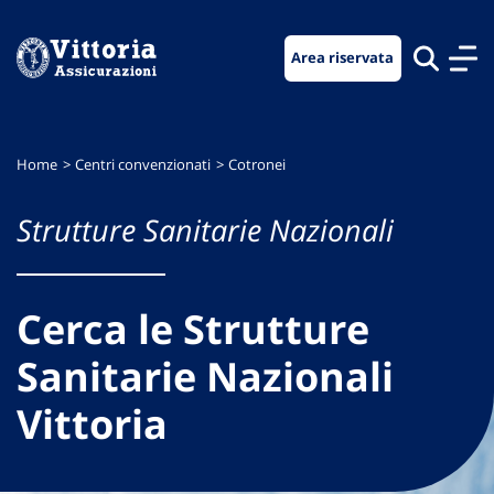
Vai
Vai
Vai
al
al
al
Area riservata
menu
contenuto
footer
di
principale
navigazione
Home
Centri convenzionati
Cotronei
Strutture Sanitarie Nazionali
Cerca le Strutture
Sanitarie Nazionali
Vittoria