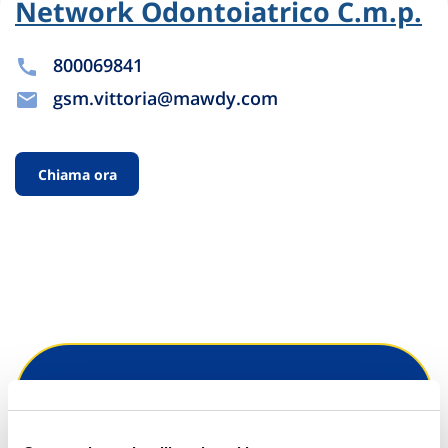
Network Odontoiatrico C.m.p.
800069841
gsm.vittoria@mawdy.com
Chiama ora
Hai bisogno di
informazioni?