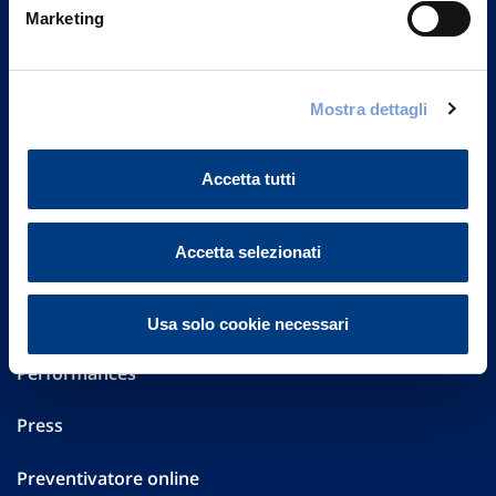
Marketing
20149 Milano
Part. IVA 01329510158
FAQ
Mostra dettagli
Governance
Accetta tutti
Investor Relations
Accetta selezionati
Altre informazioni
Sostenibilità
Usa solo cookie necessari
Performances
Press
Preventivatore online