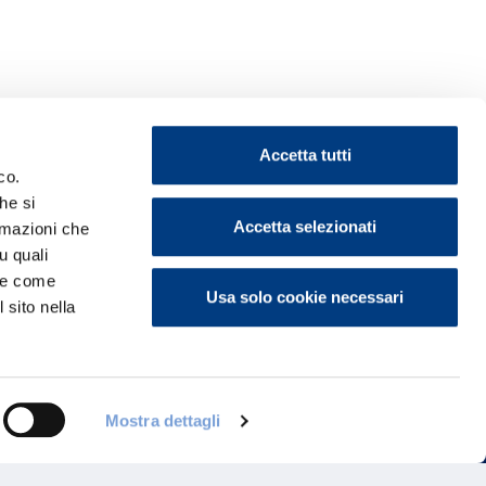
Accetta tutti
co.
he si
Accetta selezionati
ormazioni che
u quali
ontattaci
i e come
Usa solo cookie necessari
 sito nella
Mostra dettagli