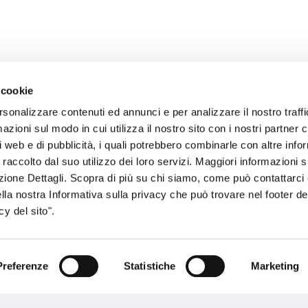
 cookie
rsonalizzare contenuti ed annunci e per analizzare il nostro traffi
zioni sul modo in cui utilizza il nostro sito con i nostri partner c
sogno di informazioni?
i web e di pubblicità, i quali potrebbero combinarle con altre inf
 raccolto dal suo utilizzo dei loro servizi. Maggiori informazioni s
genzia più vicina a te e parla con un
C
ezione Dettagli. Scopra di più su chi siamo, come può contattarc
ente.
ella nostra Informativa sulla privacy che può trovare nel footer del
y del sito".
Preferenze
Statistiche
Marketing