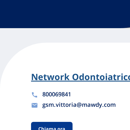
Network Odontoiatrico
800069841
gsm.vittoria@mawdy.com
Chiama ora