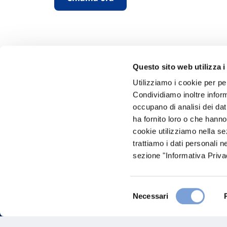
Questo sito web utilizza i
Utilizziamo i cookie per pe
Condividiamo inoltre informa
Hai bi
occupano di analisi dei dat
ha fornito loro o che hanno
Trova l'A
cookie utilizziamo nella s
nostro Ag
trattiamo i dati personali n
sezione "Informativa Privac
Selezione
Necessari
del
consenso