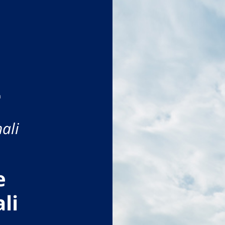
a
ali
e
li