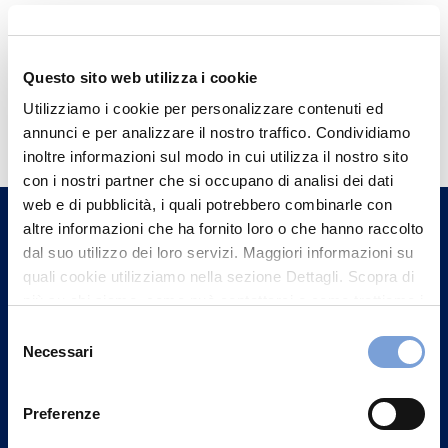
Questo sito web utilizza i cookie
Hai bisogno di
Utilizziamo i cookie per personalizzare contenuti ed
annunci e per analizzare il nostro traffico. Condividiamo
informazioni?
inoltre informazioni sul modo in cui utilizza il nostro sito
Trova l'Agenzia più vicina a te e parla con
con i nostri partner che si occupano di analisi dei dati
un nostro Agente.
web e di pubblicità, i quali potrebbero combinarle con
altre informazioni che ha fornito loro o che hanno raccolto
dal suo utilizzo dei loro servizi. Maggiori informazioni su
Contattaci
quali cookie utilizziamo nella sezione Dettagli. Scopra di
più su chi siamo, come può contattarci e come trattiamo i
dati personali nella nostra Informativa sulla privacy che
Selezione
può trovare nel footer del sito nella sezione "Informativa
Necessari
del
Privacy del sito".
consenso
Preferenze