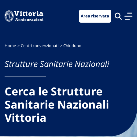
Vai
Vai
Vai
al
al
al
Area riservata
menu
contenuto
footer
di
principale
navigazione
Home
Centri convenzionati
Chiuduno
Strutture Sanitarie Nazionali
Cerca le Strutture
Sanitarie Nazionali
Vittoria