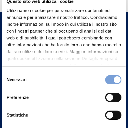
Questo sito web utilizza i cookie
Trova l'Agenzia più vicina a te e parla con
Utilizziamo i cookie per personalizzare contenuti ed
un nostro Agente.
annunci e per analizzare il nostro traffico. Condividiamo
inoltre informazioni sul modo in cui utilizza il nostro sito
con i nostri partner che si occupano di analisi dei dati
Contattaci
web e di pubblicità, i quali potrebbero combinarle con
altre informazioni che ha fornito loro o che hanno raccolto
dal suo utilizzo dei loro servizi. Maggiori informazioni su
quali cookie utilizziamo nella sezione Dettagli. Scopra di
più su chi siamo, come può contattarci e come trattiamo i
dati personali nella nostra Informativa sulla privacy che
Selezione
può trovare nel footer del sito nella sezione "Informativa
Necessari
del
Privacy del sito".
consenso
Preferenze
Statistiche
Vittoria Assicurazioni S.p.A.
Via Ignazio Gardella, 2