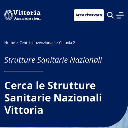
Vai
Vai
Vai
al
al
al
Area riservata
menu
contenuto
footer
di
principale
navigazione
Home
Centri convenzionati
Catania 2
Strutture Sanitarie Nazionali
Cerca le Strutture
Sanitarie Nazionali
Vittoria