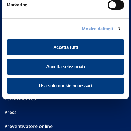
Marketing
20149 Milano
Part. IVA 01329510158
FAQ
Mostra dettagli
Governance
Accetta tutti
Investor Relations
Accetta selezionati
Altre informazioni
Sostenibilità
Usa solo cookie necessari
Performances
Press
Preventivatore online