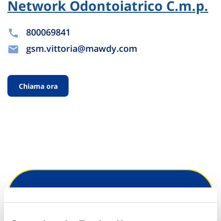
Network Odontoiatrico C.m.p.
800069841
gsm.vittoria@mawdy.com
Chiama ora
Hai bisogno di
informazioni?