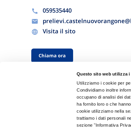
059535440
prelievi.castelnuovorangone@bi
Visita il sito
Chiama ora
Questo sito web utilizza i
Utilizziamo i cookie per pe
Condividiamo inoltre informa
occupano di analisi dei dat
ha fornito loro o che hanno
cookie utilizziamo nella s
Hai bi
trattiamo i dati personali n
sezione "Informativa Privac
Trova l'A