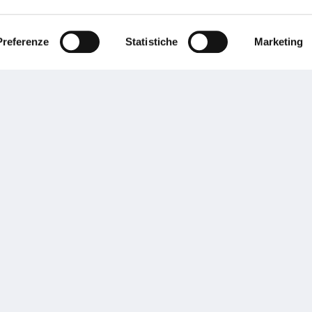
ente.
Preferenze
Statistiche
Marketing
Performances
rnance
Press
tor Relations
Preventivatore online
 informazioni
Attestato di rischio
ibilità
Assistenza clienti