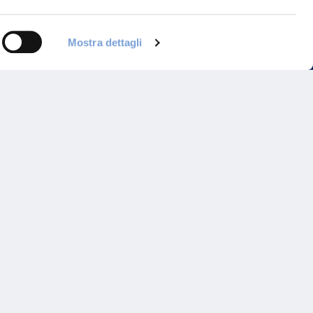
Mostra dettagli
Programma di Fidelizzazione
Reclami
Inadempimenti AAS
Parità di trattamento
Prodotti Partner e Specialisti