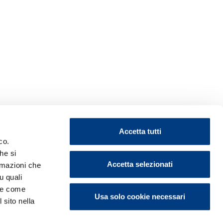
Accetta tutti
co.
he si
Accetta selezionati
ormazioni che
u quali
i e come
Usa solo cookie necessari
 sito nella
ontattaci