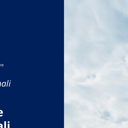
ne
ali
e
li