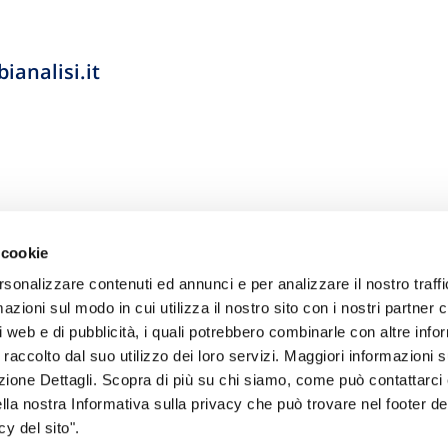
analisi.it
 cookie
rsonalizzare contenuti ed annunci e per analizzare il nostro traffi
zioni sul modo in cui utilizza il nostro sito con i nostri partner c
i web e di pubblicità, i quali potrebbero combinarle con altre inf
 raccolto dal suo utilizzo dei loro servizi. Maggiori informazioni s
ezione Dettagli. Scopra di più su chi siamo, come può contattarc
sogno di informazioni?
ella nostra Informativa sulla privacy che può trovare nel footer del
y del sito".
genzia più vicina a te e parla con un
C