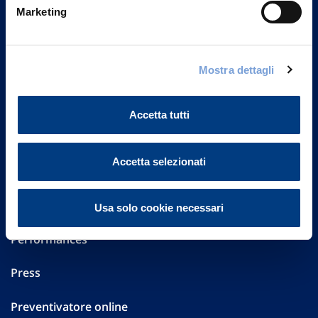
Marketing
20149 Milano
Part. IVA 01329510158
FAQ
Mostra dettagli
Governance
Accetta tutti
Investor Relations
Accetta selezionati
Altre informazioni
Sostenibilità
Usa solo cookie necessari
Performances
Press
Preventivatore online