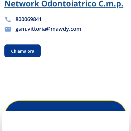
Network Odontoiatrico C.m.p.
800069841
gsm.vittoria@mawdy.com
Chiama ora
Hai bisogno di
informazioni?