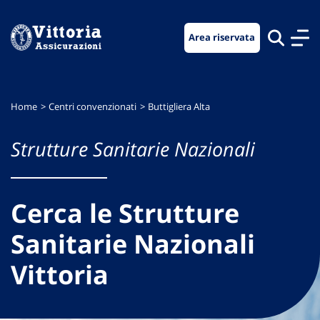
Vai
Vai
Vai
al
al
al
Area riservata
menu
contenuto
footer
di
principale
navigazione
Home
Centri convenzionati
Buttigliera Alta
Strutture Sanitarie Nazionali
Cerca le Strutture
Sanitarie Nazionali
Vittoria