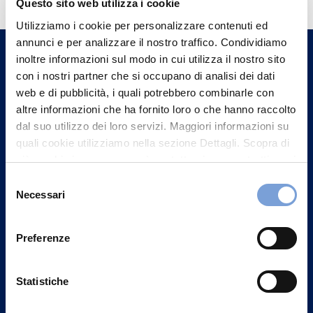
Questo sito web utilizza i cookie
Trova l'Agenzia più vicina a te e parla con
Utilizziamo i cookie per personalizzare contenuti ed
un nostro Agente.
annunci e per analizzare il nostro traffico. Condividiamo
inoltre informazioni sul modo in cui utilizza il nostro sito
con i nostri partner che si occupano di analisi dei dati
Contattaci
web e di pubblicità, i quali potrebbero combinarle con
altre informazioni che ha fornito loro o che hanno raccolto
dal suo utilizzo dei loro servizi. Maggiori informazioni su
quali cookie utilizziamo nella sezione Dettagli. Scopra di
più su chi siamo, come può contattarci e come trattiamo i
dati personali nella nostra Informativa sulla privacy che
Selezione
può trovare nel footer del sito nella sezione "Informativa
Necessari
del
Privacy del sito".
consenso
Preferenze
Statistiche
Vittoria Assicurazioni S.p.A.
Via Ignazio Gardella, 2