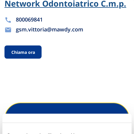
Network Odontoiatrico C.m.p.
800069841
gsm.vittoria@mawdy.com
Chiama ora
Hai bisogno di
informazioni?