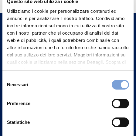
Questo sito web utilizza i cookie
Trova l'Agenzia più vicina a te e parla con
Utilizziamo i cookie per personalizzare contenuti ed
un nostro Agente.
annunci e per analizzare il nostro traffico. Condividiamo
inoltre informazioni sul modo in cui utilizza il nostro sito
con i nostri partner che si occupano di analisi dei dati
Contattaci
web e di pubblicità, i quali potrebbero combinarle con
altre informazioni che ha fornito loro o che hanno raccolto
dal suo utilizzo dei loro servizi. Maggiori informazioni su
quali cookie utilizziamo nella sezione Dettagli. Scopra di
più su chi siamo, come può contattarci e come trattiamo i
dati personali nella nostra Informativa sulla privacy che
Selezione
può trovare nel footer del sito nella sezione "Informativa
Necessari
del
Privacy del sito".
consenso
Preferenze
Statistiche
Vittoria Assicurazioni S.p.A.
Via Ignazio Gardella, 2