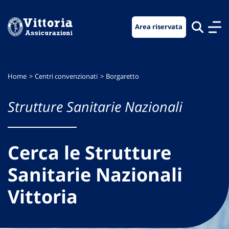
Vai
Vai
Vai
al
al
al
Area riservata
menu
contenuto
footer
di
principale
navigazione
Home
Centri convenzionati
Borgaretto
Strutture Sanitarie Nazionali
Cerca le Strutture
Sanitarie Nazionali
Vittoria