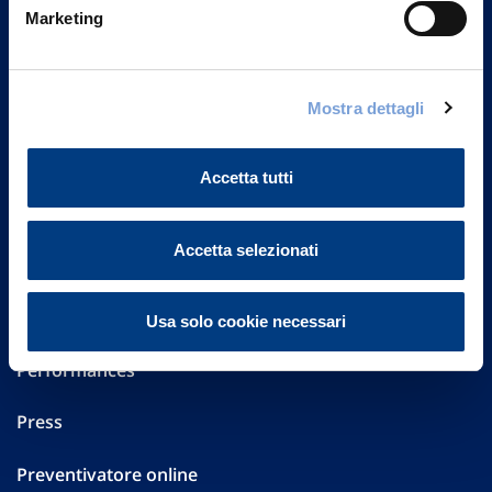
Marketing
20149 Milano
Part. IVA 01329510158
FAQ
Mostra dettagli
Governance
Accetta tutti
Investor Relations
Accetta selezionati
Altre informazioni
Sostenibilità
Usa solo cookie necessari
Performances
Press
Preventivatore online