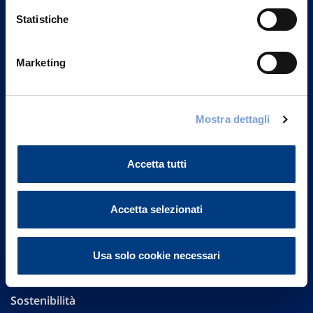
Statistiche
Marketing
Vittoria Assicurazioni S.p.A.
Via Ignazio Gardella, 2
20149 Milano
Mostra dettagli
Part. IVA 01329510158
Accetta tutti
FAQ
Governance
Accetta selezionati
Investor Relations
Usa solo cookie necessari
Altre informazioni
Sostenibilità