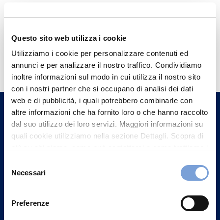
Questo sito web utilizza i cookie
Hai bisogno di
Utilizziamo i cookie per personalizzare contenuti ed
annunci e per analizzare il nostro traffico. Condividiamo
informazioni?
inoltre informazioni sul modo in cui utilizza il nostro sito
Trova l'Agenzia più vicina a te e parla con
con i nostri partner che si occupano di analisi dei dati
un nostro Agente.
web e di pubblicità, i quali potrebbero combinarle con
altre informazioni che ha fornito loro o che hanno raccolto
dal suo utilizzo dei loro servizi. Maggiori informazioni su
Contattaci
quali cookie utilizziamo nella sezione Dettagli. Scopra di
più su chi siamo, come può contattarci e come trattiamo i
dati personali nella nostra Informativa sulla privacy che
Selezione
può trovare nel footer del sito nella sezione "Informativa
Necessari
del
Privacy del sito".
consenso
Preferenze