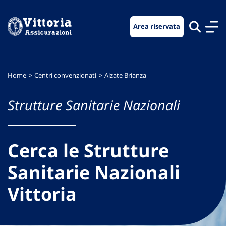
Vai
Vai
Vai
al
al
al
Area riservata
menu
contenuto
footer
di
principale
navigazione
Home
Centri convenzionati
Alzate Brianza
Strutture Sanitarie Nazionali
Cerca le Strutture
Sanitarie Nazionali
Vittoria