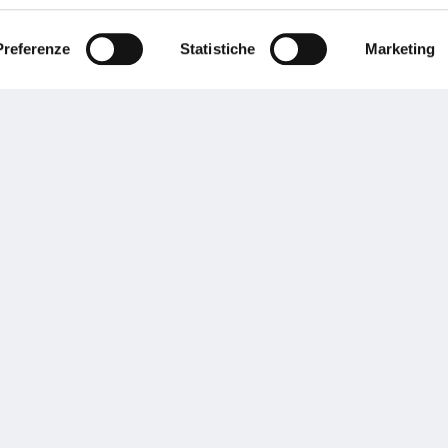
ente.
Preferenze
Statistiche
Marketing
Performances
rnance
Press
tor Relations
Preventivatore online
 informazioni
Attestato di rischio
ibilità
Assistenza clienti