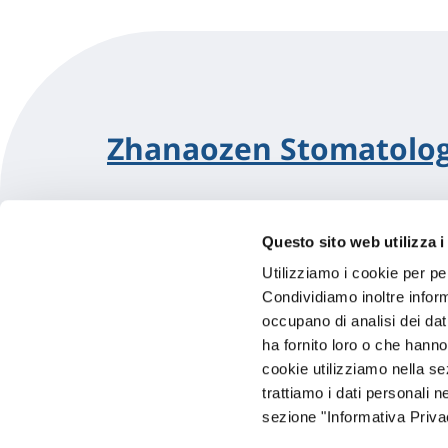
Zhanaozen Stomatolog
Questo sito web utilizza i
Utilizziamo i cookie per pe
Condividiamo inoltre informa
occupano di analisi dei dat
ha fornito loro o che hanno
cookie utilizziamo nella s
Hai bi
trattiamo i dati personali n
sezione "Informativa Privac
Trova l'A