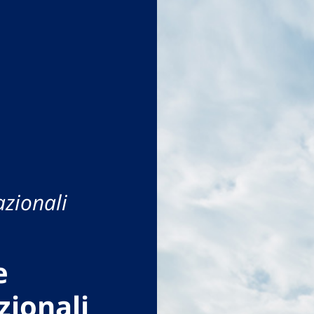
azionali
e
zionali