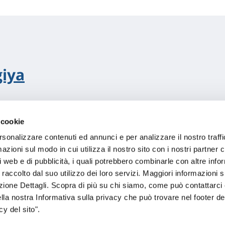
iya
 cookie
rsonalizzare contenuti ed annunci e per analizzare il nostro traffi
zioni sul modo in cui utilizza il nostro sito con i nostri partner c
i web e di pubblicità, i quali potrebbero combinarle con altre inf
 raccolto dal suo utilizzo dei loro servizi. Maggiori informazioni s
ezione Dettagli. Scopra di più su chi siamo, come può contattarc
sogno di informazioni?
ella nostra Informativa sulla privacy che può trovare nel footer del
y del sito".
genzia più vicina a te e parla con un
C