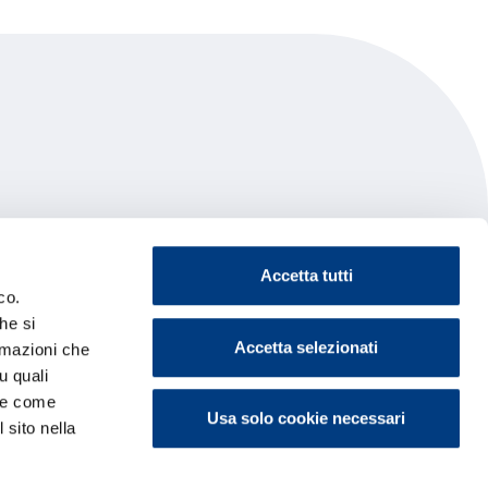
Accetta tutti
co.
he si
Accetta selezionati
ormazioni che
u quali
i e come
Usa solo cookie necessari
 sito nella
ontattaci