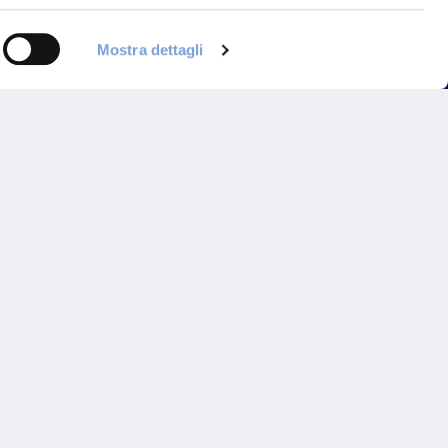
Mostra dettagli
Programma di Fidelizzazione
Reclami
Inadempimenti AAS
Parità di trattamento
Prodotti Partner e Specialisti