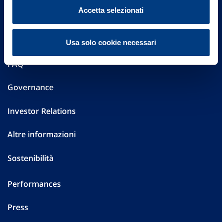
Vittoria Assicurazioni S.p.A.
Accetta selezionati
Via Ignazio Gardella, 2
20149 Milano
Part. IVA 01329510158
Usa solo cookie necessari
FAQ
Governance
Investor Relations
Altre informazioni
Sostenibilità
Performances
Press