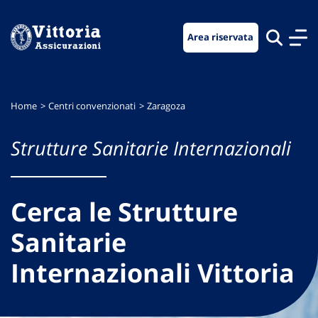
Vai
Vai
Vai
al
al
al
Area riservata
menu
contenuto
footer
di
principale
navigazione
Home
Centri convenzionati
Zaragoza
Strutture Sanitarie Internazionali
Cerca le Strutture
Sanitarie
Internazionali Vittoria