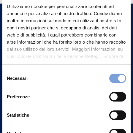
Utilizziamo i cookie per personalizzare contenuti ed
un nostro Agente.
annunci e per analizzare il nostro traffico. Condividiamo
inoltre informazioni sul modo in cui utilizza il nostro sito
Contattaci
con i nostri partner che si occupano di analisi dei dati
web e di pubblicità, i quali potrebbero combinarle con
altre informazioni che ha fornito loro o che hanno raccolto
dal suo utilizzo dei loro servizi. Maggiori informazioni su
quali cookie utilizziamo nella sezione Dettagli. Scopra di
più su chi siamo, come può contattarci e come trattiamo i
dati personali nella nostra Informativa sulla privacy che
Selezione
può trovare nel footer del sito nella sezione "Informativa
Necessari
del
Privacy del sito".
consenso
Preferenze
Statistiche
Vittoria Assicurazioni S.p.A.
Via Ignazio Gardella, 2
20149 Milano