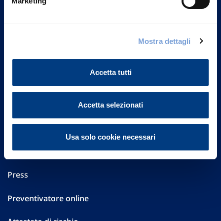
Marketing
Part. IVA 01329510158
FAQ
Mostra dettagli
Governance
Accetta tutti
Investor Relations
Altre informazioni
Accetta selezionati
Sostenibilità
Usa solo cookie necessari
Performances
Press
Preventivatore online