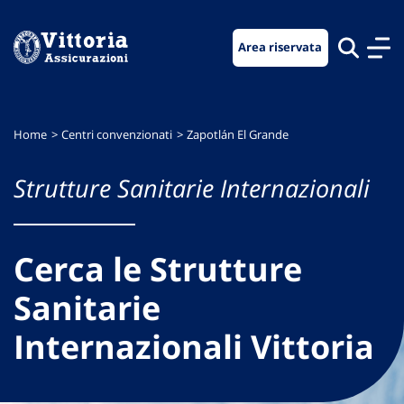
Vai
Vai
Vai
al
al
al
Area riservata
menu
contenuto
footer
di
principale
navigazione
Home
Centri convenzionati
Zapotlán El Grande
Strutture Sanitarie Internazionali
Cerca le Strutture
Sanitarie
Internazionali Vittoria