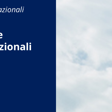
azionali
e
zionali