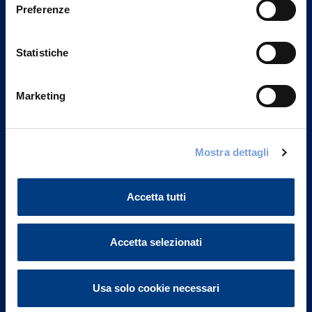
Preferenze
Statistiche
Marketing
Vittoria Assicurazioni S.p.A.
Mostra dettagli
Via Ignazio Gardella, 2
20149 Milano
Accetta tutti
Part. IVA 01329510158
FAQ
Accetta selezionati
Governance
Usa solo cookie necessari
Investor Relations