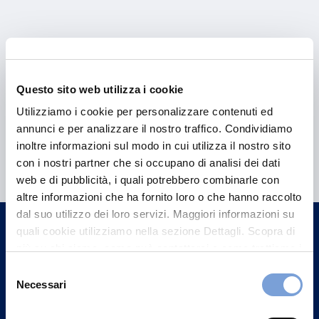
Questo sito web utilizza i cookie
Utilizziamo i cookie per personalizzare contenuti ed
annunci e per analizzare il nostro traffico. Condividiamo
Hai bisogno di
inoltre informazioni sul modo in cui utilizza il nostro sito
con i nostri partner che si occupano di analisi dei dati
informazioni?
web e di pubblicità, i quali potrebbero combinarle con
Trova l'Agenzia più vicina a te e parla con
altre informazioni che ha fornito loro o che hanno raccolto
un nostro Agente.
dal suo utilizzo dei loro servizi. Maggiori informazioni su
quali cookie utilizziamo nella sezione Dettagli. Scopra di
più su chi siamo, come può contattarci e come trattiamo i
Contattaci
dati personali nella nostra Informativa sulla privacy che
Selezione
può trovare nel footer del sito nella sezione "Informativa
Necessari
del
Privacy del sito".
consenso