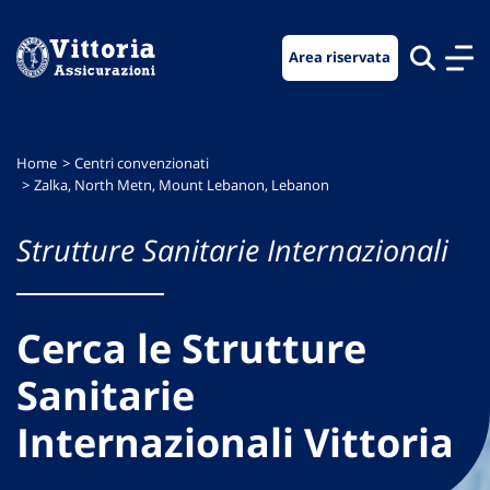
Vai
Vai
Vai
al
al
al
Area riservata
menu
contenuto
footer
di
principale
navigazione
Home
Centri convenzionati
Zalka, North Metn, Mount Lebanon, Lebanon
Strutture Sanitarie Internazionali
Cerca le Strutture
Sanitarie
Internazionali Vittoria