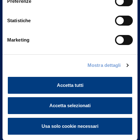
Preferenze
Statistiche
Marketing
Vittoria Assicurazioni S.p.A.
Mostra dettagli
Via Ignazio Gardella, 2
20149 Milano
Part. IVA 01329510158
Accetta tutti
FAQ
Accetta selezionati
Governance
Usa solo cookie necessari
Investor Relations