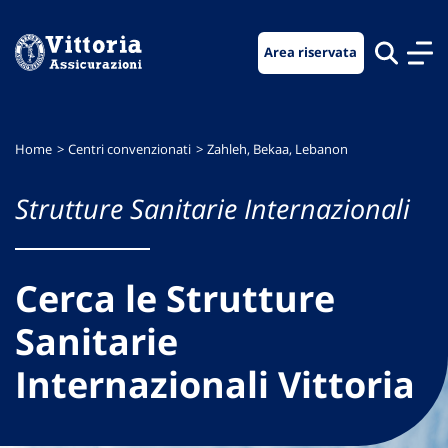
Vai
Vai
Vai
al
al
al
Area riservata
menu
contenuto
footer
di
principale
navigazione
Home
Centri convenzionati
Zahleh, Bekaa, Lebanon
Strutture Sanitarie Internazionali
Cerca le Strutture
Sanitarie
Internazionali Vittoria