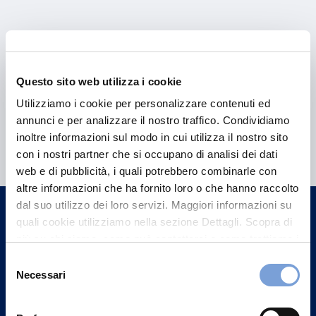
Questo sito web utilizza i cookie
Utilizziamo i cookie per personalizzare contenuti ed
annunci e per analizzare il nostro traffico. Condividiamo
Hai bisogno di
inoltre informazioni sul modo in cui utilizza il nostro sito
informazioni?
con i nostri partner che si occupano di analisi dei dati
web e di pubblicità, i quali potrebbero combinarle con
Trova l'Agenzia più vicina a te e parla con
altre informazioni che ha fornito loro o che hanno raccolto
un nostro Agente.
dal suo utilizzo dei loro servizi. Maggiori informazioni su
quali cookie utilizziamo nella sezione Dettagli. Scopra di
Contattaci
più su chi siamo, come può contattarci e come trattiamo i
dati personali nella nostra Informativa sulla privacy che
Selezione
può trovare nel footer del sito nella sezione "Informativa
Necessari
del
Privacy del sito".
consenso