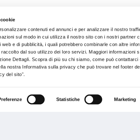
 cookie
sogno di informazioni?
rsonalizzare contenuti ed annunci e per analizzare il nostro traffi
zioni sul modo in cui utilizza il nostro sito con i nostri partner c
genzia più vicina a te e parla con un
C
i web e di pubblicità, i quali potrebbero combinarle con altre inf
ente.
 raccolto dal suo utilizzo dei loro servizi. Maggiori informazioni s
ezione Dettagli. Scopra di più su chi siamo, come può contattarc
ella nostra Informativa sulla privacy che può trovare nel footer del
y del sito".
Preferenze
Statistiche
Marketing
Performances
rnance
Press