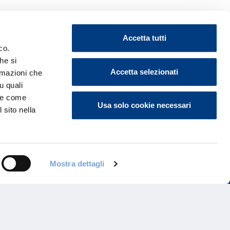
Accetta tutti
co.
he si
ontattaci
Accetta selezionati
ormazioni che
u quali
i e come
Usa solo cookie necessari
 sito nella
Mostra dettagli
Programma di Fidelizzazione
Reclami