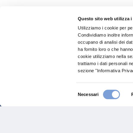
Questo sito web utilizza i
Hai bi
Utilizziamo i cookie per pe
Condividiamo inoltre informa
Trova l'A
occupano di analisi dei dat
nostro Ag
ha fornito loro o che hanno
cookie utilizziamo nella s
trattiamo i dati personali n
sezione "Informativa Privac
Selezione
Necessari
del
consenso
FAQ
Gove