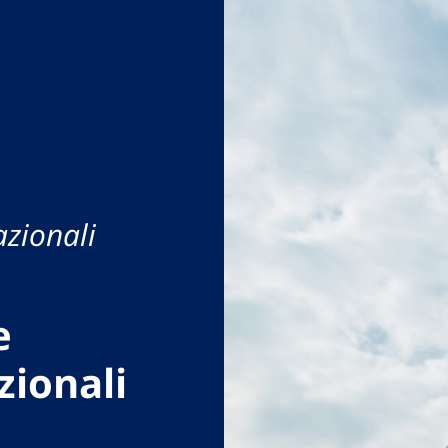
azionali
e
zionali